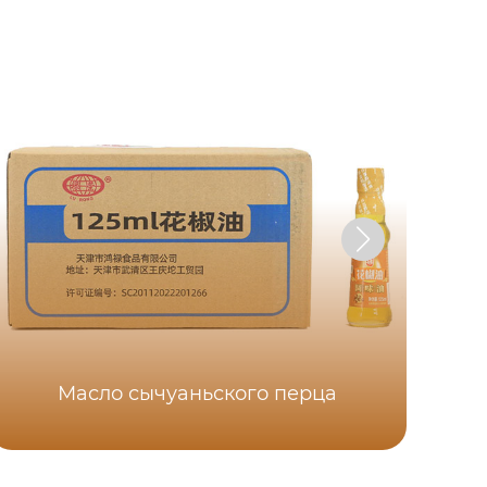
Х
Масло сычуаньского перца