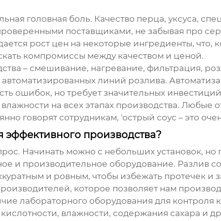
льная головная боль. Качество перца, уксуса, с
с проверенными поставщиками, не забывая про с
ается рост цен на некоторые ингредиенты, что, к
скать компромиссы между качеством и ценой.
ства – смешивание, нагревание, фильтрация, ро
о автоматизированных линий розлива. Автоматиза
ть ошибок, но требует значительных инвестиций
лажности на всех этапах производства. Любые от
янно говорят сотрудникам, 'острый соус – это оче
я эффективного производства?
прос. Начинать можно с небольших установок, но
е и производительное оборудование. Разлив соус
аккуратным и ровным, чтобы избежать протечек и
производителей, которое позволяет нам произво
чие лабораторного оборудования для контроля ка
кислотности, влажности, содержания сахара и д