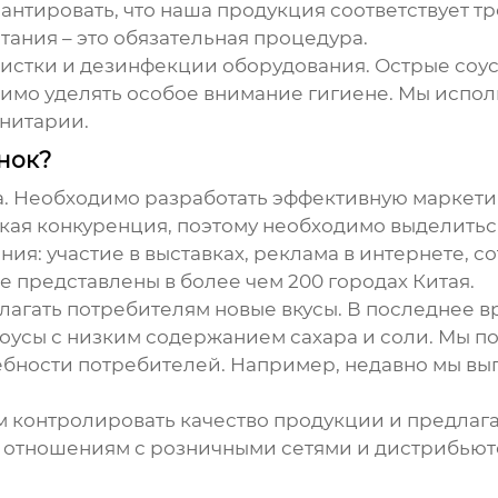
рантировать, что наша продукция соответствует т
ания – это обязательная процедура.
чистки и дезинфекции оборудования. Острые соус
димо уделять особое внимание гигиене. Мы исп
анитарии.
ынок?
а. Необходимо разработать эффективную маркети
окая конкуренция, поэтому необходимо выделитьс
я: участие в выставках, реклама в интернете, с
е представлены в более чем 200 городах Китая.
лагать потребителям новые вкусы. В последнее в
 соусы с низким содержанием сахара и соли. Мы 
ебности потребителей. Например, недавно мы вып
м контролировать качество продукции и предлаг
 отношениям с розничными сетями и дистрибьют