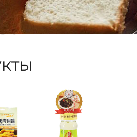
ые
кты