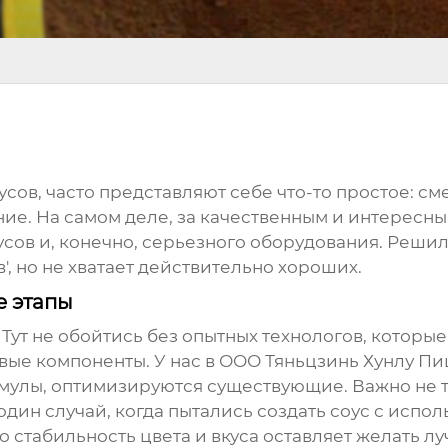
усов
, часто представляют себе что-то простое: см
ение. На самом деле, за качественным и интересн
ов и, конечно, серьезного оборудования. Решили
в', но не хватает действительно хороших.
е этапы
 Тут не обойтись без опытных технологов, которы
совые компоненты. У нас в ООО Тяньцзинь Хунлу П
улы, оптимизируются существующие. Важно не тол
один случай, когда пытались создать соус с испо
о стабильность цвета и вкуса оставляет желать 