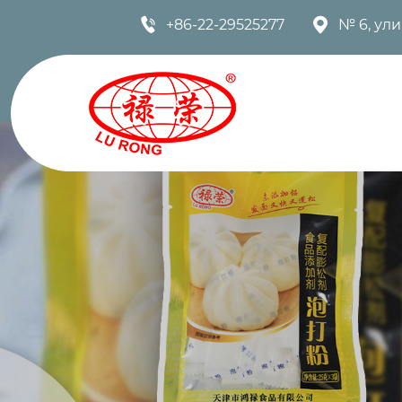


+86-22-29525277
№ 6, ул