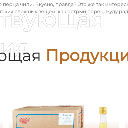
перца чили. Вкусно, правда? Это же так интересно
ствующая
 таких сложных вещей, как
острый перец
. Буду р
ия
ующая
Продукц