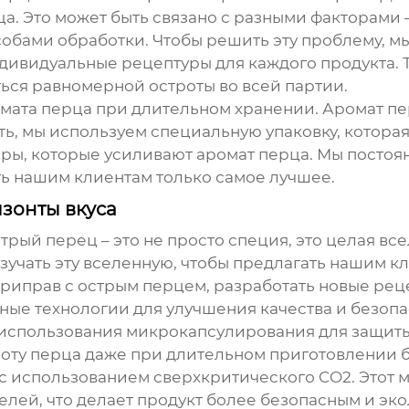
а. Это может быть связано с разными факторами 
обами обработки. Чтобы решить эту проблему, 
ндивидуальные рецептуры для каждого продукта.
ься равномерной остроты во всей партии.
мата перца при длительном хранении. Аромат пе
ь, мы используем специальную упаковку, которая 
оры, которые усиливают аромат перца. Мы посто
ть нашим клиентам только самое лучшее.
зонты вкуса
стрый перец
– это не просто специя, это целая вс
учать эту вселенную, чтобы предлагать нашим к
приправ с
острым перцем
, разработать новые рец
ные технологии для улучшения качества и безоп
использования микрокапсулирования для защиты
троту перца даже при длительном приготовлении 
 с использованием сверхкритического CO2. Этот 
лей, что делает продукт более безопасным и эк