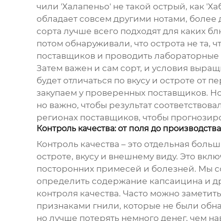
чили 'Халапеньо' не такой острый, как 'Х
обладает совсем другими нотами, более 
сорта лучше всего подходят для каких бл
потом обнаруживали, что острота не та, 
поставщиков и проводить лабораторные 
Затем важен и сам сорт, и условия выра
будет отличаться по вкусу и остроте от 
закупаем у проверенных поставщиков. Но
но важно, чтобы результат соответствов
регионах поставщиков, чтобы прогнозир
Контроль качества: от поля до производства
Контроль качества – это отдельная боль
остроте, вкусу и внешнему виду. Это вкл
посторонних примесей и болезней. Мы с
определить содержание капсаицина и дру
контроля качества. Часто можно заметит
признаками гнили, которые не были обн
но лучше потерять немного денег, чем н