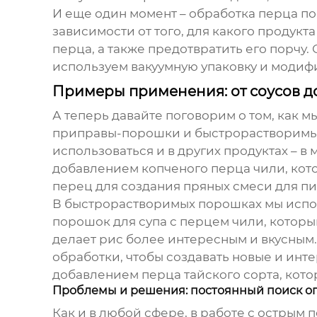
И еще один момент – обработка перца по
зависимости от того, для какого продукт
перца, а также предотвратить его порчу.
используем вакуумную упаковку и модиф
Примеры применения: от соусов д
А теперь давайте поговорим о том, как 
приправы-порошки и быстрорастворимые
использоваться и в других продуктах – в 
добавлением копченого перца чили, кото
перец
для создания пряных смеси для пи
В быстрорастворимых порошках мы исп
порошок для супа с перцем чили, которы
делает рис более интересным и вкусным
обработки, чтобы создавать новые и инт
добавлением перца тайского сорта, кото
Проблемы и решения: постоянный поиск о
Как и в любой сфере, в работе с
острым 