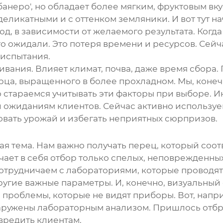
абанеро', но обладает более мягким, фруктовым вк
деликатными и с оттенком земляники. И вот тут н
юд, в зависимости от желаемого результата. Когда
что ожидали. Это потеря времени и ресурсов. Се
испытания.
щивания. Влияет климат, почва, даже время сбора
перца, выращенного в более прохладном. Мы, коне
 стараемся учитывать эти факторы при выборе. И
ал ожиданиям клиентов. Сейчас активно используе
овать урожай и избегать неприятных сюрпризов.
шая тема. Нам важно получать перец, который соо
ючает в себя отбор только спелых, неповрежденны
отрудничаем с лабораториями, которые проводят
гие важные параметры. И, конечно, визуальный о
ь проблемы, которые не видят приборы. Вот, нап
аружены лабораторным анализом. Пришлось отбр
авредить клиентам.