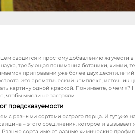
ецем
сводится к простому добавлению жгучести в б
 наука, требующая понимания ботаники, химии, те
аемся приправами уже более двух десятилетий, и
строта. Это ароматический комплекс, источник цве
ть картину одной краской. Понимаете, о чем я? Ну,
о, чтобы мысли не застряли.
лог предсказуемости
таем с разными сортами
острого перца
. И тут уже
ицина – этого соединения, которое и вызывает 
е. Разные сорта имеют разные химические профили