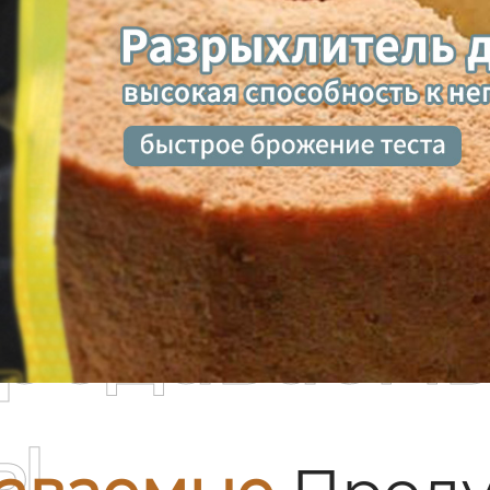
родаваем
ы