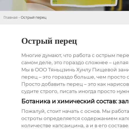
Главная
-
Острый перец
Острый перец
Многие думают, что работа с
острым пер
самом деле, это гораздо сложнее – целая
Мы в ООО Тяньцзинь Хунлу Пищевой заним
перец
– это гораздо больше, чем просто о
Просто добавить перец – это как нарисова
судите строго, писать иногда просто нужн
Ботаника и химический состав: за
Пожалуй, стоит начать с основ. Мы рабо
остроты определяется содержанием капса
количестве капсаицина, а и в его состав