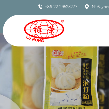


+86-22-29525277
№ 6, ул