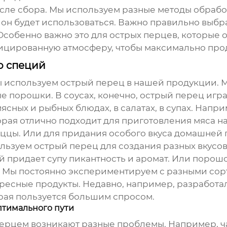
сле сбора. Мы используем разные методы обработк
а он будет использоваться. Важно правильно выбра
 Особенно важно это для
острых перцев
, которые 
ицированную атмосферу, чтобы максимально прод
о специй
мы используем
острый перец
в нашей продукции. 
 порошки. В соусах, конечно,
острый перец
игра
мясных и рыбных блюдах, в салатах, в супах. Напр
рая отлично подходит для приготовления мяса н
ццы. Или для придания особого вкуса домашней п
ользуем
острый перец
для создания разных вкусов
й придает супу пикантность и аромат. Или порош
. Мы постоянно экспериментируем с разными сор
ересные продукты. Недавно, например, разработа
рая пользуется большим спросом.
птимального пути
перцем
возникают разные проблемы. Например, ч