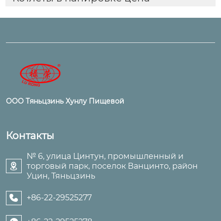
ООО Тяньцзинь Хунлу Пищевой
Контакты
№ 6, улица Цинтун, промышленный и
торговый парк, поселок Ванцинто, район

Уцин, Тяньцзинь
+86-22-29525277
