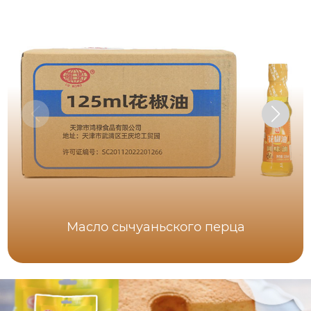
Масло сычуаньского перца