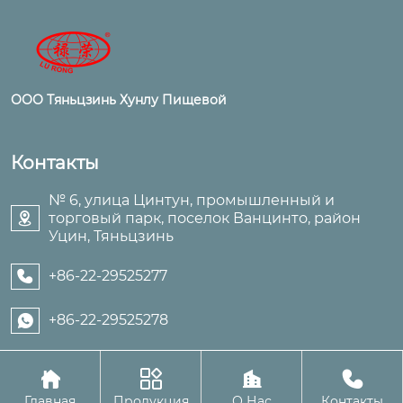
ООО Тяньцзинь Хунлу Пищевой
Контакты
№ 6, улица Цинтун, промышленный и
торговый парк, поселок Ванцинто, район

Уцин, Тяньцзинь
+86-22-29525277

+86-22-29525278





Авторское право©ООО Тяньцзинь Хунлу Пищевой
Главная
Продукция
О Нас
Контакты