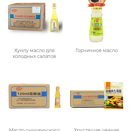
Хунлу масло для
Горчичное масло
холодных салатов
Масло сычуаньского
Хрустящая свиная