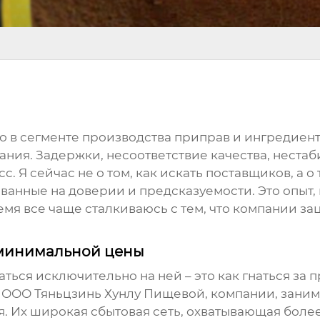
о в сегменте производства приправ и ингредиен
ния. Задержки, несоответствие качества, нестаби
 Я сейчас не о том, как искать поставщиков, а о 
анные на доверии и предсказуемости. Это опыт, 
я все чаще сталкиваюсь с тем, что компании за
 минимальной цены
аться исключительно на ней – это как гнаться за 
т ООО Тяньцзинь Хунлу Пищевой, компании, зан
бя. Их широкая сбытовая сеть, охватывающая боле