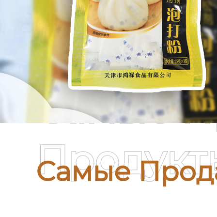
Самые П
Продукт
Самые Прод