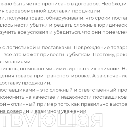
олжно быть четко прописано в договоре. Необходи
ия своевременной доставки продукции.
ии, получив товар, обнаруживали, что сроки пост
ишлось нести убытки и решать сложные юридичес
зучить все условия и убедиться, что они приемле
е с логистикой и поставками. Повреждение това
– все это может привести к убыткам. Поэтому, ре
компаниями.
рисков, но можно минимизировать их влияние. Н
дения товара при транспортировке. А заключени
оставку продукции.
поставщик
ами – это сложный и ответственный п
 экономить на качестве и надежности поставщиков
й – отличный пример того, как правильно выстр
ствующая
на доверии и взаимном уважении.