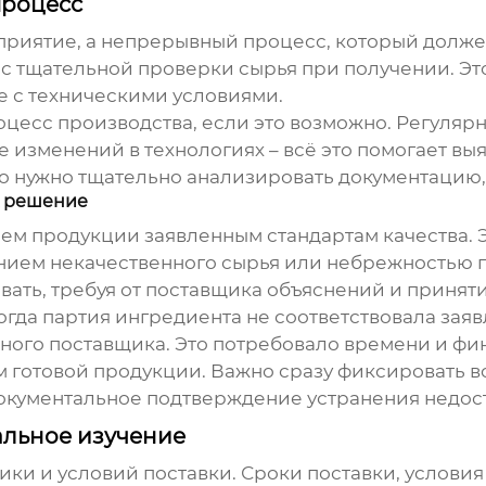
процесс
оприятие, а непрерывный процесс, который должен
 с тщательной проверки сырья при получении. Эт
 с техническими условиями.
цесс производства, если это возможно. Регуляр
 изменений в технологиях – всё это помогает в
 то нужно тщательно анализировать документаци
х решение
ием продукции заявленным стандартам качества. 
нием некачественного сырья или небрежностью пр
ать, требуя от
поставщик
а объяснений и приняти
огда партия ингредиента не соответствовала зая
вного
поставщик
а. Это потребовало времени и фин
м готовой продукции. Важно сразу фиксировать в
документальное подтверждение устранения недост
тальное изучение
ики и условий поставки. Сроки поставки, условия