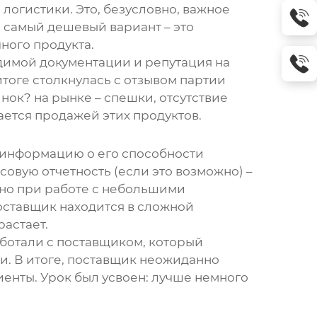
логистики. Это, безусловно, важное
 самый дешевый вариант – это
ного продукта.
димой документации и репутация на
итоге столкнулась с отзывом партии
нок? на рынке – спешки, отсутствие
ается продажей этих продуктов.
 информацию о его способности
овую отчетность (если это возможно) –
нно при работе с небольшими
оставщик
находится в сложной
астает.
аботали с
поставщик
ом, который
. В итоге,
поставщик
неожиданно
лиенты. Урок был усвоен: лучше немного