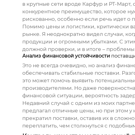
в крупные сети вроде Карфур и РТ-Март, 
конкурентное преимущество, которое нуж
рискованно, особенно если речь идет о п
Помимо цены и логистики, критически в
рынке. Я неоднократно видел случаи, ког
продукции и огромными убытками. С этим
должной проверки, и в итоге – проблемы 
Анализ финансовой устойчивости
поставщ
Это не всегда очевидно, но анализ фина
обеспечивать стабильные поставки. Разг
это может помочь выявить потенциальные
производителями. Но даже поверхностна
финансовой ситуации, вероятность заде
Недавний случай с одним из моих партне
предлагал отличные цены, но при этом у 
прекратил поставки, оставив их в сложно
переплатить, чем столкнуться с подобным