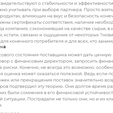
свидетельствуют о стабильности и эффективности 
но учитывать при выборе партнера. Просто взять
родуктах, влияющих на вкус и безопасность конеч
ажны сертификаты соответствия, наличие необхо
да компания, сэкономившая на качестве сырья, в 
, кстати, связано и ощущение от некоторых ?нови
для конечного потребителя и для всех, кто заним
ик
а
нсового состояния
поставщик
а может дать ценную
овор с финансовым директором, запросить финанс
 риски. Конечно, не всегда это возможно, особе
я оценка может оказаться полезной. Ведь если
п
ржек или прекращения поставок значительно возр
ров подтвердил эту теорию. Они долгое время р
них были сомнения в его финансовой устойчивости
й ситуации. Пострадали не только они, но и их к
.