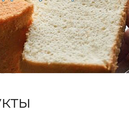
ые
кты