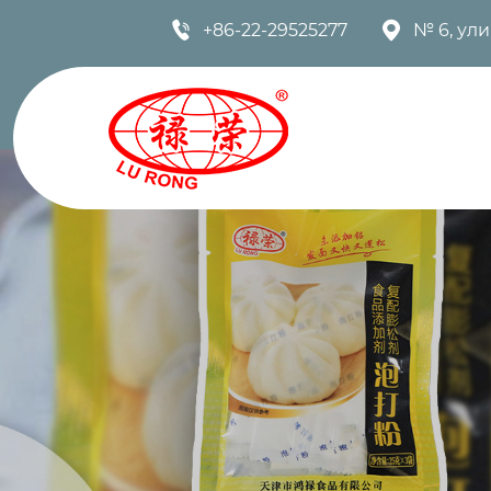


+86-22-29525277
№ 6, ул