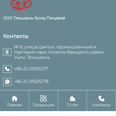
ООО Тяньцзинь Хунлу Пищевой
Контакты
№ 6, улица Цинтун, промышленный и
торговый парк, поселок Ванцинто, район

Уцин, Тяньцзинь
+86-22-29525277

+86-22-29525278





Авторское право©ООО Тяньцзинь Хунлу Пищевой
Главная
Продукция
О Нас
Контакты