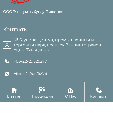
ООО Тяньцзинь Хунлу Пищевой
Контакты
№ 6, улица Цинтун, промышленный и
торговый парк, поселок Ванцинто, район

Уцин, Тяньцзинь
+86-22-29525277

+86-22-29525278





Авторское право©ООО Тяньцзинь Хунлу Пищевой
Главная
Продукция
О Нас
Контакты