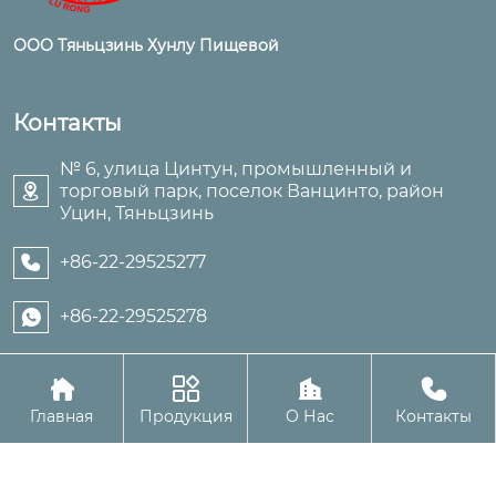
ООО Тяньцзинь Хунлу Пищевой
Контакты
№ 6, улица Цинтун, промышленный и
торговый парк, поселок Ванцинто, район

Уцин, Тяньцзинь
+86-22-29525277

+86-22-29525278





Авторское право©ООО Тяньцзинь Хунлу Пищевой
Главная
Продукция
О Нас
Контакты