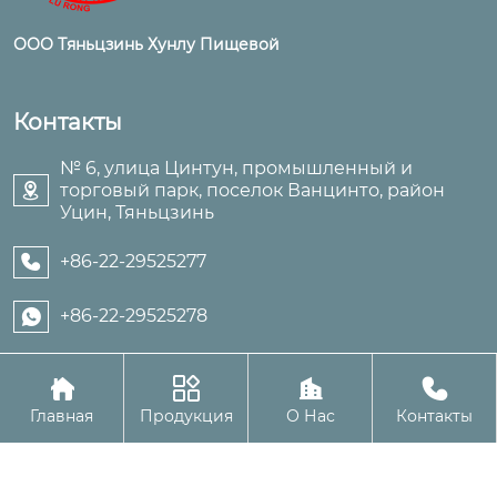
ООО Тяньцзинь Хунлу Пищевой
Контакты
№ 6, улица Цинтун, промышленный и
торговый парк, поселок Ванцинто, район

Уцин, Тяньцзинь
+86-22-29525277

+86-22-29525278





Авторское право©ООО Тяньцзинь Хунлу Пищевой
Главная
Продукция
О Нас
Контакты