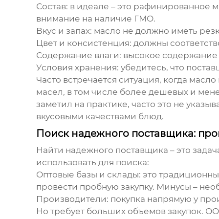
Состав
: в идеале – это рафинированное 
внимание на наличие ГМО.
Вкус и запах
: масло не должно иметь резк
Цвет и консистенция
: должны соответств
Содержание влаги
: высокое содержание 
Условия хранения
: убедитесь, что пост
Часто встречается ситуация, когда масло 
масел, в том числе более дешевых и мен
заметил на практике, часто это не указы
вкусовыми качествами блюд.
Поиск надежного поставщика: про
Найти надежного поставщика – это задач
использовать для поиска:
Оптовые базы и склады
: это традиционн
провести пробную закупку. Минусы – нео
Производители
: покупка напрямую у пр
Но требует больших объемов закупок. ОО