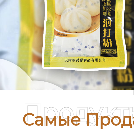
Самые П
Продукт
Самые Прод