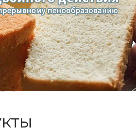
ые
кты