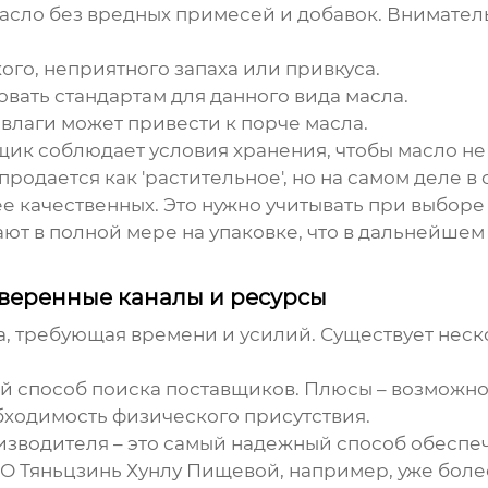
масло без вредных примесей и добавок. Внимател
ого, неприятного запаха или привкуса.
овать стандартам для данного вида масла.
влаги может привести к порче масла.
авщик соблюдает условия хранения, чтобы масло не
продается как 'растительное', но на самом деле в
ее качественных. Это нужно учитывать при выбор
вают в полной мере на упаковке, что в дальнейше
веренные каналы и ресурсы
а, требующая времени и усилий. Существует неск
ый способ поиска поставщиков. Плюсы – возможно
бходимость физического присутствия.
оизводителя – это самый надежный способ обеспеч
О Тяньцзинь Хунлу Пищевой, например, уже боле