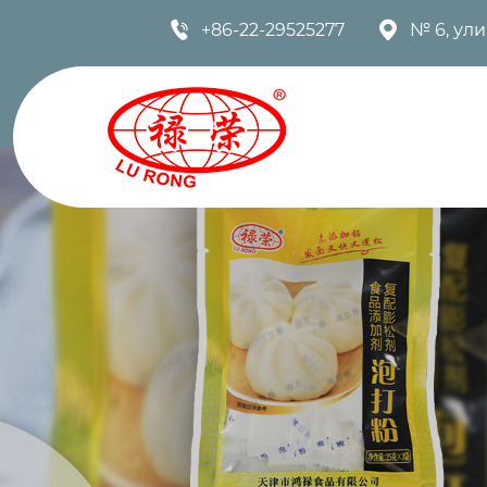


+86-22-29525277
№ 6, ул