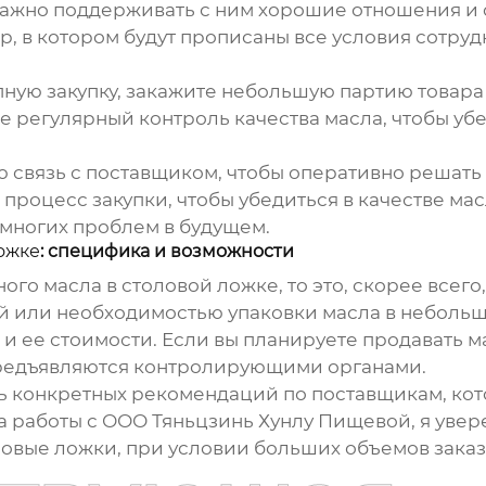
 важно поддерживать с ним хорошие отношения и
р, в котором будут прописаны все условия сотруд
пную закупку, закажите небольшую партию товара
е регулярный контроль качества масла, чтобы убе
ю связь с поставщиком, чтобы оперативно решат
 процесс закупки, чтобы убедиться в качестве ма
 многих проблем в будущем.
ложке
: специфика и возможности
ного масла в столовой ложке
, то это, скорее все
 или необходимостью упаковки масла в небольши
 ее стоимости. Если вы планируете продавать ма
 предъявляются контролирующими органами.
ать конкретных рекомендаций по поставщикам, к
та работы с ООО Тяньцзинь Хунлу Пищевой, я увер
ловые ложки, при условии больших объемов заказ