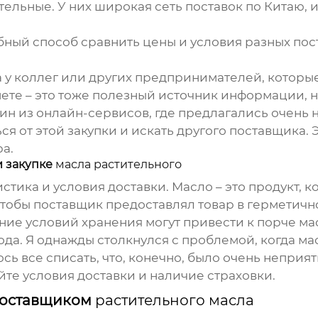
ительные
. У них широкая сеть поставок по Китаю, 
обный способ сравнить цены и условия разных по
та у коллег или других предпринимателей, котор
ете – это тоже полезный источник информации, н
дин из онлайн-сервисов, где предлагались очень н
ся от этой закупки и искать другого поставщика. 
а.
и закупке
масла растительного
стика и условия доставки. Масло – это продукт, 
чтобы поставщик предоставлял товар в герметич
ие условий хранения могут привести к порче ма
года. Я однажды столкнулся с проблемой, когда м
 все списать, что, конечно, было очень неприя
йте условия доставки и наличие страховки.
 поставщиком
растительного масла