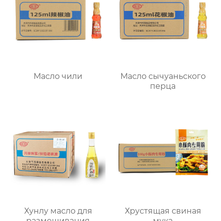
Масло чили
Масло сычуаньского
перца
Хунлу масло для
Хрустящая свиная
размешивания
мука