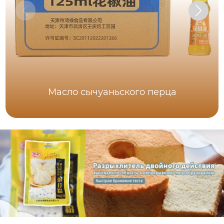
Масло сычуаньского перца