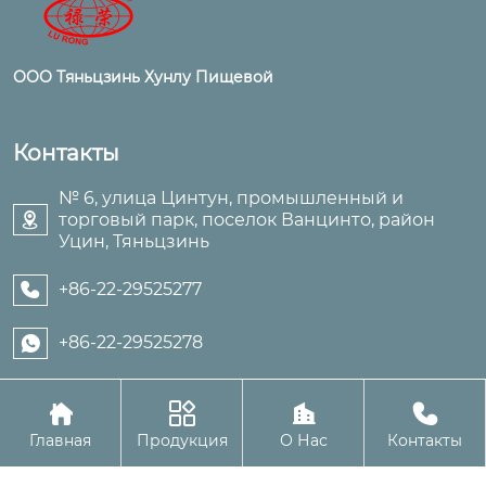
ООО Тяньцзинь Хунлу Пищевой
Контакты
№ 6, улица Цинтун, промышленный и
торговый парк, поселок Ванцинто, район

Уцин, Тяньцзинь
+86-22-29525277

+86-22-29525278





Авторское право©ООО Тяньцзинь Хунлу Пищевой
Главная
Продукция
О Нас
Контакты