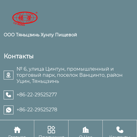
ООО Тяньцзинь Хунлу Пищевой
Контакты
№ 6, улица Цинтун, промышленный и
торговый парк, поселок Ванцинто, район

Уцин, Тяньцзинь
+86-22-29525277

+86-22-29525278





Авторское право©ООО Тяньцзинь Хунлу Пищевой