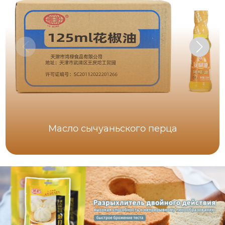
Масло сычуаньского перца