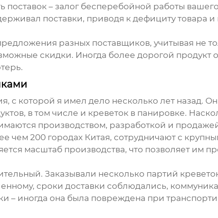
ь поставок – залог бесперебойной работы вашего 
рживал поставки, приводя к дефициту товара и н
предложения разных поставщиков, учитывая не тол
зможные скидки. Иногда более дорогой продукт о
терь.
иками
, с которой я имел дело несколько лет назад. О
ктов, в том числе и
креветок в панировке
. Наск
занимаются производством, разработкой и продаже
ее чем 200 городах Китая, сотрудничают с крупн
ется масштаб производства, что позволяет им п
ительный. Заказывали несколько партий
кревето
вленному, сроки доставки соблюдались, коммуник
ки – иногда она была повреждена при транспорти