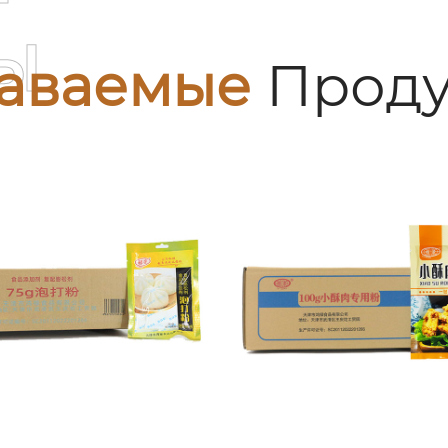
ы
аваемые
Проду