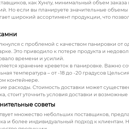
оставщиков, как Хунлу, минимальный объем заказа
й. Но если вы планируете значительные объемы з
гает широкий ассортимент продукции, что позв
камни
олкнулся с проблемой с качеством
панировки
от о
рке. Это приводило к потере продукта и недовол
овало времени и усилий.
ляется хранение
креветок в панировке
. Важно с
ная температура – от -18 до -20 градусов Цельси
ом контейнере.
кие расходы. Стоимость доставки может существе
ка, стоит уточнить условия доставки и возможны
нительные советы
твует множество небольших поставщиков, пред
ка и более индивидуальный подход к клиентам. 
чество продукции.