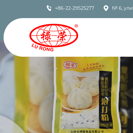


+86-22-29525277
№ 6, ул