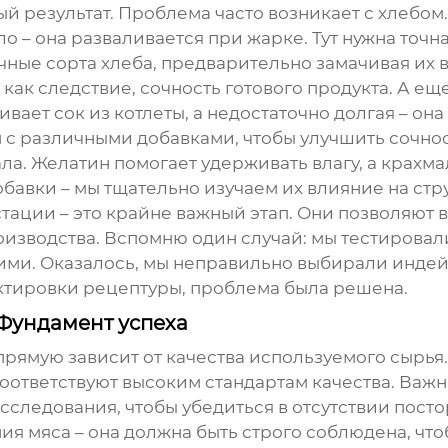
й результат. Проблема часто возникает с хлебом
о – она разваливается при жарке. Тут нужна точн
ные сорта хлеба, предварительно замачивая их в
как следствие, сочность готового продукта. А ещ
ает сок из котлеты, а недостаточно долгая – она
 с различными добавками, чтобы улучшить сочно
а. Желатин помогает удерживать влагу, а крахм
добавки – мы тщательно изучаем их влияние на с
стации – это крайне важный этап. Они позволяют
оизводства. Вспомню один случай: мы тестировал
ми. Оказалось, мы неправильно выбирали индей
ктировки рецептуры, проблема была решена.
 Фундамент успеха
рямую зависит от качества используемого сырья.
ответствуют высоким стандартам качества. Важн
ледования, чтобы убедиться в отсутствии посто
я мяса – она должна быть строго соблюдена, что