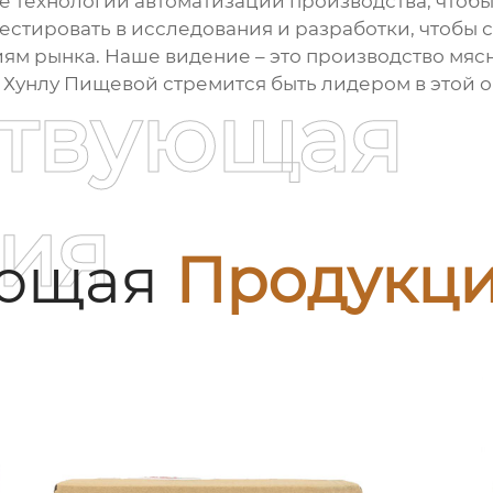
е технологии автоматизации производства, чтобы
естировать в исследования и разработки, чтобы 
иям рынка. Наше видение – это производство
мясн
 Хунлу Пищевой стремится быть лидером в этой 
ствующая
ия
ующая
Продукц