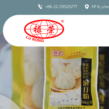


+86-22-29525277
№ 6, ул