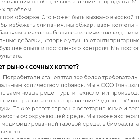
, влияющий на общее впечатление от продукта. 
ых проблем.
т при обжарке. Это может быть вызвано высокой
обы избежать слипания, мы обжариваем котлеты 
бавляем в масло небольшое количество воды или 
льные добавки, которые улучшают антипригарные
ребующее опыта и постоянного контроля. Мы пос
ультата.
т рынок сочных котлет?
. Потребители становятся все более требовател
альным количеством добавок. Мы в ООО Тяньцзи
тываем новые рецептуры и технологии производс
активно развивается направление ?здоровых? ко
ки. Также растет спрос на вегетарианские и вега
 заботы об окружающей среде. Мы также экспер
, в модифицированной газовой среде, в биоразлаг
свежесть.