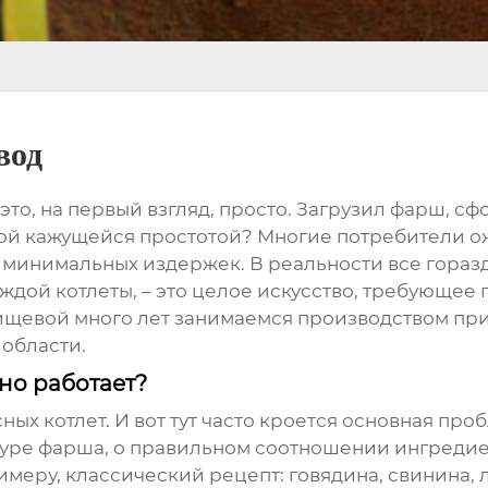
вод
 это, на первый взгляд, просто. Загрузил фарш, сф
этой кажущейся простотой? Многие потребители о
 минимальных издержек. В реальности все гораз
каждой котлеты, – это целое искусство, требующе
ищевой много лет занимаемся производством прип
 области.
но работает?
ных котлет
. И вот тут часто кроется основная про
руктуре фарша, о правильном соотношении ингреди
еру, классический рецепт: говядина, свинина, лу