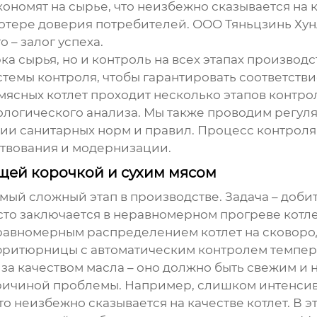
ономят на сырье, что неизбежно сказывается на к
 потере доверия потребителей. ООО Тяньцзинь Ху
 – залог успеха.
рка сырья, но и контроль на всех этапах произво
темы контроля, чтобы гарантировать соответст
мясных котлет
проходит несколько этапов контрол
ологического анализа. Мы также проводим регу
ии санитарных норм и правил. Процесс контроля 
твования и модернизации.
щей корочкой и сухим мясом
самый сложный этап в производстве. Задача – доби
сто заключается в неравномерном прогреве котлет
равномерным распределением котлет на сковоро
 фритюрницы с автоматическим контролем темпер
 за качеством масла – оно должно быть свежим и
 причиной проблемы. Например, слишком интенси
о неизбежно сказывается на качестве котлет. В эт