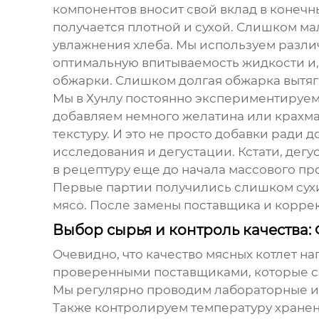
компонентов вносит свой вклад в конечны
получается плотной и сухой. Слишком мал
увлажнения хлеба. Мы используем различ
оптимальную впитываемость жидкости и, 
обжарки. Слишком долгая обжарка вытягив
Мы в Хунлу постоянно экспериментируем
добавляем немного желатина или крахмал
текстуру. И это не просто добавки ради 
исследования и дегустации. Кстати, дегу
в рецептуру еще до начала массового пр
Первые партии получились слишком сухи
мясо. После замены поставщика и корре
Выбор сырья и контроль качества:
Очевидно, что качество
мясных котлет
нап
проверенными поставщиками, которые со
Мы регулярно проводим лабораторные исс
Также контролируем температуру хранени