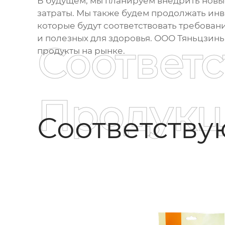
В будущем, мы планируем внедрить новы
затраты. Мы также будем продолжать инв
которые будут соответствовать требован
и полезных для здоровья. ООО Тяньцзинь
Соответ
продукты на рынке.
Продукц
Соответств