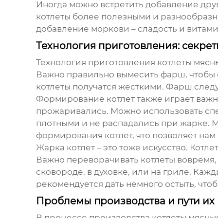
Иногда можно встретить добавление други
котлеты более полезными и разнообразн
добавление моркови – сладость и витами
Технология приготовления: секре
Технология приготовления
котлеты мясн
Важно правильно вымесить фарш, чтобы 
котлеты получатся жесткими. Фарш следу
Формирование котлет также играет важн
прожаривались. Можно использовать спец
плотными и не распадались при жарке. 
формирования котлет, что позволяет нам
Жарка котлет – это тоже искусство. Котл
Важно переворачивать котлеты вовремя, 
сковороде, в духовке, или на гриле. Каж
рекомендуется дать немного остыть, что
Проблемы производства и пути их
В процессе производства
котлеты мясны