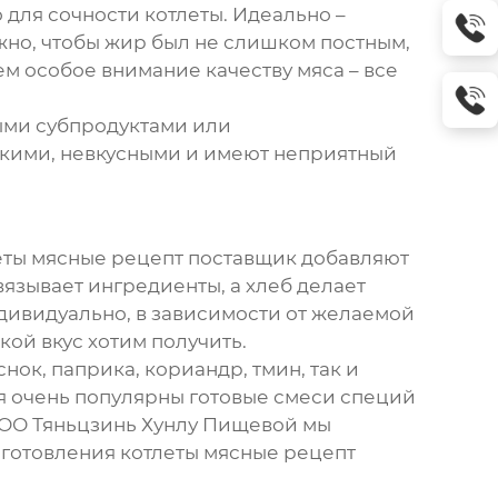
для сочности котлеты. Идеально –
жно, чтобы жир был не слишком постным,
м особое внимание качеству мяса – все
выми субпродуктами или
сткими, невкусными и имеют неприятный
еты мясные рецепт поставщик
добавляют
связывает ингредиенты, а хлеб делает
дивидуально, в зависимости от желаемой
кой вкус хотим получить.
нок, паприка, кориандр, тмин, так и
мя очень популярны готовые смеси специй
 ООО Тяньцзинь Хунлу Пищевой мы
иготовления
котлеты мясные рецепт