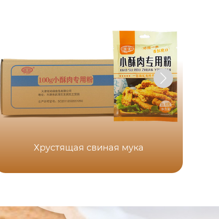
Хрустящая свиная мука
Ху