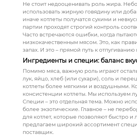
Не стоит недооценивать роль жира. Небо
использовать жирную говядину или добав
иначе котлеты получатся сухими и невку
партии проходят строгий контроль соотв
Часто встречаются ошибки, когда пытают
низкокачественным мясом. Это, как прав
запах. И это – прямой путь к отпугивани
Ингредиенты и специи: баланс вку
Помимо мяса, важную роль играют остал
лук, яйцо, хлеб (или сухари), соль и пер
котлеты более мягкими и воздушными. К
консистенции котлеты. Мы используем лук
Специи – это отдельная тема. Можно испо
более экзотические. Главное – не переб
для котлет, которые позволяют быстро и
предлагаем широкий ассортимент специй
поставщик
.