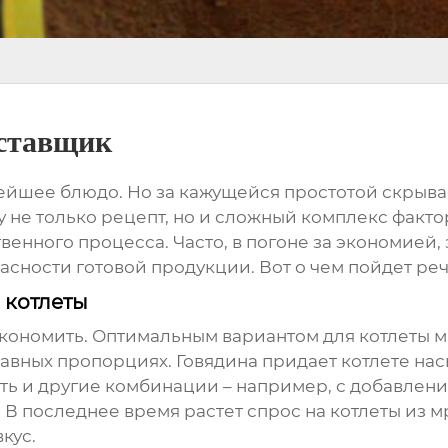
оставщик
стейшее блюдо. Но за кажущейся простотой скрыва
у не только рецепт, но и сложный комплекс факто
нного процесса. Часто, в погоне за экономией, 
пасности готовой продукции. Вот о чем пойдет реч
 котлеты
т экономить. Оптимальным вариантом для
котлеты 
авных пропорциях. Говядина придает котлете насы
ать и другие комбинации – например, с добавлен
В последнее время растет спрос на котлеты из м
кус.