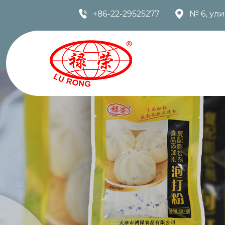


+86-22-29525277
№ 6, ул