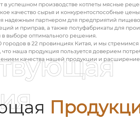
нт в успешном производстве
котлеты мясные реце
сокое качество сырья и конкурентоспособные цен
ется надежным партнером для предприятий пище
еций и приправ, а также полуфабрикаты для произ
м в выборе оптимального решения.
0 городов в 22 провинциях Китая, и мы стремимся
 что наша продукция пользуется доверием потре
ствующая
шением качества нашей продукции и расширение
ия
ующая
Продукц