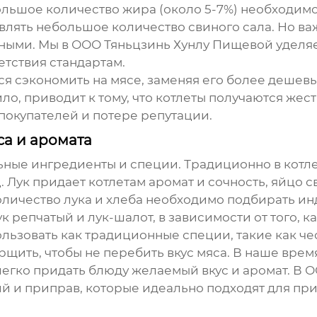
льшое количество жира (около 5-7%) необходимо 
лять небольшое количество свиного сала. Но ва
сными. Мы в ООО Тяньцзинь Хунлу Пищевой уделяе
етствия стандартам.
ся сэкономить на мясе, заменяя его более деше
ило, приводит к тому, что котлеты получаются же
ю покупателей и потере репутации.
са и аромата
ьные ингредиенты и специи. Традиционно в
котл
ец. Лук придает котлетам аромат и сочность, яйцо 
оличество лука и хлеба необходимо подбирать ин
 репчатый и лук-шалот, в зависимости от того, ка
льзовать как традиционные специи, такие как чес
орщить, чтобы не перебить вкус мяса. В наше вре
 легко придать блюду желаемый вкус и аромат. В
 и приправ, которые идеально подходят для пр