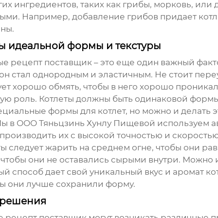
х ингредиентов, таких как грибы, морковь, или д
ыми. Например, добавление грибов придает котле
ны.
ты идеальной формы и текстуры
ые рецепт поставщик
– это еще один важный факт
он стал однородным и эластичным. Не стоит пер
ет хорошо обмять, чтобы в него хорошо проникал 
ую роль. Котлеты должны быть одинаковой формы
иальные формы для котлет, но можно и делать эт
Мы в ООО Тяньцзинь Хунлу Пищевой используем 
 производить их с высокой точностью и скоростью
еты следует жарить на среднем огне, чтобы они 
чтобы они не оставались сырыми внутри. Можно 
дый способ дает свой уникальный вкус и аромат ко
бы они лучше сохранили форму.
 решения
е рецепт поставщик
могут возникать различные п