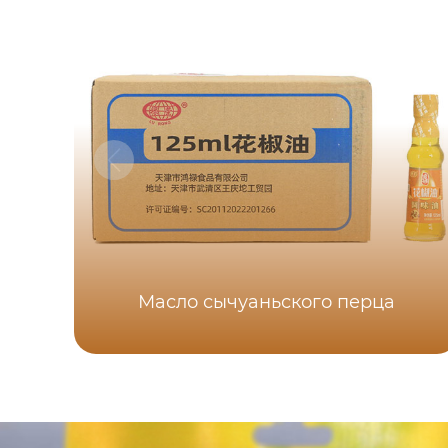
Масло сычуаньского перца