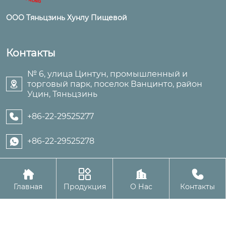
ООО Тяньцзинь Хунлу Пищевой
Контакты
№ 6, улица Цинтун, промышленный и
торговый парк, поселок Ванцинто, район

Уцин, Тяньцзинь
+86-22-29525277

+86-22-29525278





Авторское право©ООО Тяньцзинь Хунлу Пищевой
Главная
Продукция
О Нас
Контакты