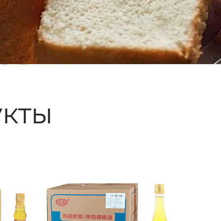
ые
кты