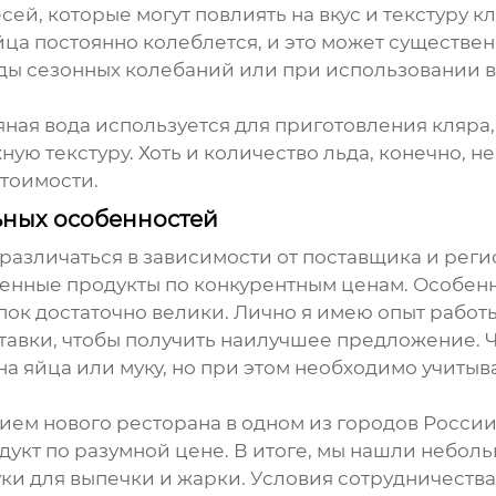
й, которые могут повлиять на вкус и текстуру кля
йца постоянно колеблется, и это может существен
оды сезонных колебаний или при использовании в
яная вода используется для приготовления кляра,
ую текстуру. Хоть и количество льда, конечно, н
тоимости.
ьных особенностей
различаться в зависимости от поставщика и реги
венные продукты по конкурентным ценам. Особен
пок достаточно велики. Лично я имею опыт работ
ставки, чтобы получить наилучшее предложение.
а яйца или муку, но при этом необходимо учитыва
ием нового ресторана в одном из городов России
дукт по разумной цене. В итоге, мы нашли небол
ки для выпечки и жарки. Условия сотрудничества