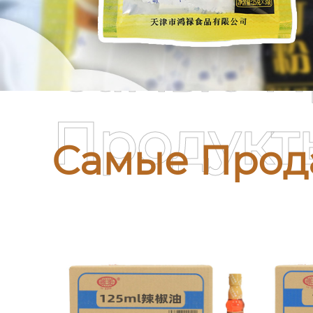
Самые П
Продукт
Самые Прод