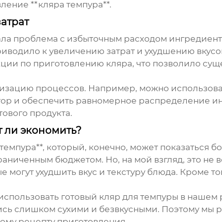
ление **кляра темпура**.
атрат
ла проблема с избыточным расходом ингредиенто
риводило к увеличению затрат и ухудшению вкусо
кции по приготовлению кляра, что позволило сущ
мизацию процессов. Например, можно использова
тор и обеспечить равномерное распределение ин
тового продукта.
т ли экономить?
 темпура**, который, конечно, может показаться 
аниченным бюджетом. Но, на мой взгляд, это не в
 могут ухудшить вкус и текстуру блюда. Кроме то
спользовать готовый кляр для темпуры в нашем р
сь слишком сухими и безвкусными. Поэтому мы р
ному рецепту приготовления.