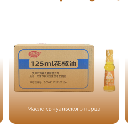
Масло сычуаньского перца