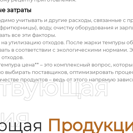
е затраты
имо учитывать и другие расходы, связанные с пр
фритюрницы), воду, очистку оборудования и зарп
ать все эти факторы.
ы на утилизацию отходов. После жарки темпуры о
вать в соответствии с экологическими нормами. 
 отходов.
 темпура цена** – это комплексный вопрос, котор
но выбирать поставщиков, оптимизировать проце
ствующая
честве продуктов – ведь от этого напрямую зависи
ия
ующая
Продукц