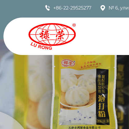


+86-22-29525277
№ 6, ул