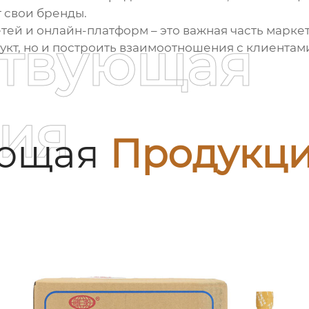
т свои бренды.
ей и онлайн-платформ – это важная часть маркет
ствующая
укт, но и построить взаимоотношения с клиентами
ия
ующая
Продукц