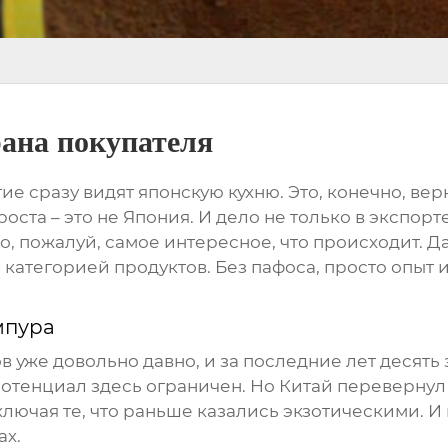
рана покупателя
гие сразу видят японскую кухню. Это, конечно, ве
роста – это не Япония. И дело не только в экспор
то, пожалуй, самое интересное, что происходит. 
той категорией продуктов. Без пафоса, просто опы
мпура
 уже довольно давно, и за последние лет десят
 потенциал здесь ограничен. Но Китай перевернул 
лючая те, что раньше казались экзотическими. И 
ах.