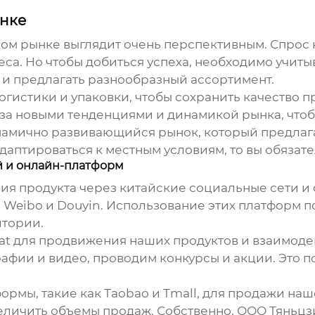
нке
ом рынке выглядит очень перспективным. Спрос на
са. Но чтобы добиться успеха, необходимо учиты
 и предлагать разнообразный ассортимент.
гистики и упаковки, чтобы сохранить качество пр
за новыми тенденциями и динамикой рынка, чтоб
инамично развивающийся рынок, который предлаг
адаптироваться к местным условиям, то вы обязате
й и онлайн-платформ
ия продукта через китайские социальные сети и
 Weibo и Douyin. Использование этих платформ п
итории.
t для продвижения наших продуктов и взаимодей
рафии и видео, проводим конкурсы и акции. Это 
ормы, такие как Taobao и Tmall, для продажи наш
еличить объемы продаж. Собственно, ООО Тяньц