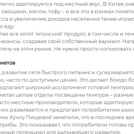
легко адаптируется под местный вкус. В Китае о
овощами, мясом, тофу – и все это в рамках поня
асса и увеличение доходов населения также игра
 еду.
ае все хотят 'японский' продукт, в том числе и
те
нюансы, создавая свой собственный вариант. Нап
спеху на этом рынке. Не нужно просто копировать
ркетов
о, развитие сети быстрого питания и супермаркет
ю, часто по доступным ценам. Это делает блюдо 
редлагают широкий ассортимент готовой
темпуры
аркетах целые отделы посвящены
темпуре
– разные
часто местные производители, которые адаптируют
ынок развивается и предлагает потребителям раз
нь Хунлу Пищевой заметили, что в последнее вре
грибы. Это показывает, что потребители готовы п
ромный потенциал для дальнейшего развития.