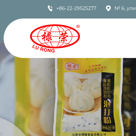


+86-22-29525277
№ 6, ул