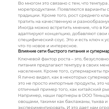
Во многом это связано с тем, что
темпура
морепродуктами. Появляются варианты с 
традиции. Кроме того, рост среднего кл
тратить на качественную и разнообразную
Иногда можно встретить мнение, что в Кит
адаптируют концепцию, добавляют свои 
специфический соус. Это и есть ключ к у
что-то новое и интересное.
Влияние сети быстрого питания и суперма
Ключевой фактор роста – это, безусловн
питания предлагают
темпуру
в своих мен
населения. Кроме того, супермаркеты п
Я лично видел, как в некоторых суперм
это не просто импортные продукты, это 
отличный пример того, как китайский р
Например, наши партнеры в ООО Тяньцзи
овощами, такими как баклажаны, тыква и 
экспериментировать. И это дает нам ог