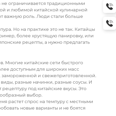
на не ограничивается традиционными
тной и любимой китайской кулинарной
ют важную роль. Люди стали больше
мпура
. Но на практике это не так. Китайцы
ример, более хрустящую панировку, или
 японские рецепты, а нужно предлагать
ов. Многие китайские сети быстрого
более доступным для широких масс
, замороженной и свежеприготовленной.
 виды, разные начинки, разные соусы. И
 рецептуру под китайские вкусы. Это
нообразный выбор.
мя растет спрос на
темпуру
с местными
робовать новые варианты и не боятся