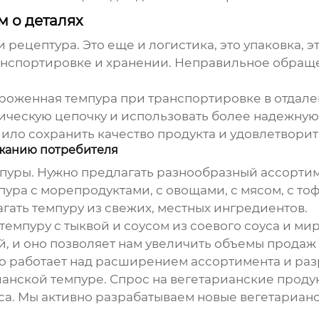
м о деталях
и рецептура. Это еще и логистика, это упаковка, 
нспортировке и хранении. Неправильное обраще
ороженная
темпура
при транспортировке в отдал
ическую цепочку и использовать более надежную 
лило сохранить качество продукта и удовлетворит
ржанию потребителя
пуры
. Нужно предлагать разнообразный ассортим
пура
с морепродуктами, с овощами, с мясом, с тоф
агать
темпуру
из свежих, местных ингредиентов.
темпуру
с тыквой и соусом из соевого соуса и ми
, и оно позволяет нам увеличить объемы продаж 
 работает над расширением ассортимента и разр
рианской
темпуре
. Спрос на вегетарианские продук
а. Мы активно разрабатываем новые вегетариан