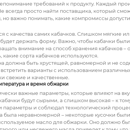
понимание требований к продукту. Каждый произв
е всегда просто найти поставщика, который смож
 но важно понимать, какие компромиссы допустим
я с качества самих кабачков. Слишком мягкие ил
не будет держать форму. Важно, чтобы кабачки бы
ращать внимание на способ хранения кабачков – 
ь, какие сорта кабачков используются.
на должна быть хрустящей, равномерной и не со
встретить варианты с использованием различных
ки свежие и качественные.
емпература и время обжарки
ически важные параметры, которые влияют на вкус
кабачки будут сырыми, а слишком высокая – к тому
и параметры и соблюдал технологический процес
ка была неравномерной – некоторые кусочки были
спользуемое масло для обжарки. Оно должно бы
арого или несвежего масла приведет к тому, что 