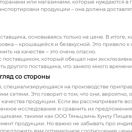
сторанами или магазинами, которые нуждаются в
анспортировки продукции – она должна доставлят
ставщика, основываясь только на цене. В итоге, 
овка – крошащейся и безвкусной. Это привело к 
мить на качестве – это очень опасно.
 поставщиком, который обещал нам эксклюзивные
 другого поставщика, что заняло много времени
гляд со стороны
 специализирующаяся на производстве приправ,
ми сетями. Это говорит о том, что они, вероятн
качества продукции. Если вы рассматриваете во
енное исследование и сравнить их предложения
вщиками, такими как ООО Тяньцзинь Хунлу Пищев
имент продукции. Но важно не забывать про инд
 предложить вам оптимальное соотношение цены 