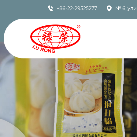


+86-22-29525277
№ 6, ул