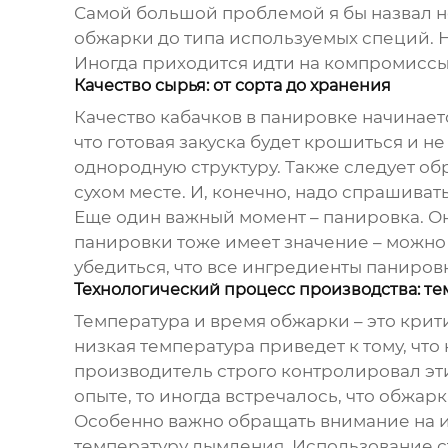
Самой большой проблемой я бы назвал не
обжарки до типа используемых специй. Н
Иногда приходится идти на компромиссы,
Качество сырья: от сорта до хранения
Качество
кабачков в панировке
начинаетс
что готовая закуска будет крошиться и 
однородную структуру. Также следует об
сухом месте. И, конечно, надо спрашиват
Еще один важный момент – панировка. О
панировки тоже имеет значение – можно 
убедиться, что все ингредиенты паниров
Технологический процесс производства: т
Температура и время обжарки – это крит
низкая температура приведет к тому, что 
производитель строго контролировал эт
опыте, то иногда встречалось, что обжар
Особенно важно обращать внимание на и
температуру дымления. Использование ст