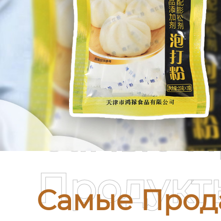
Самые П
Продукт
Самые Прод