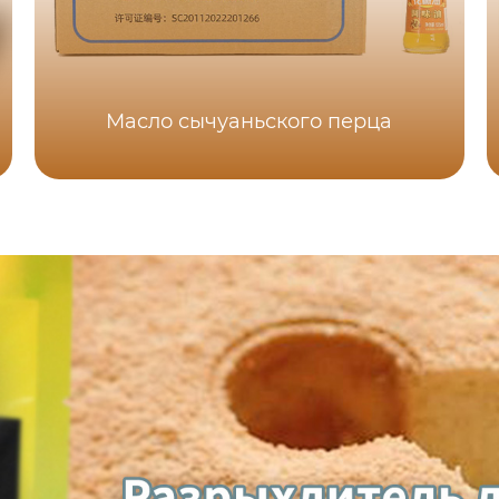
Масло сычуаньского перца