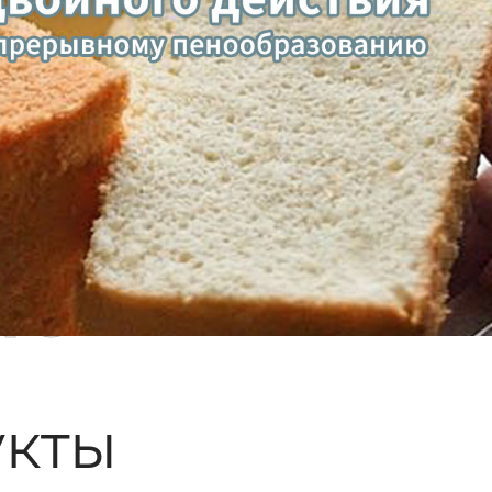
ые
кты