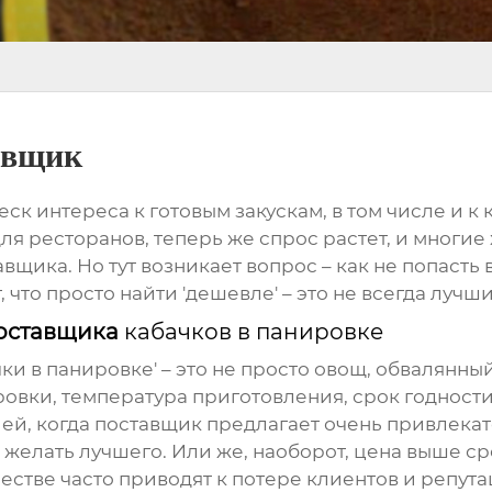
авщик
ск интереса к готовым закускам, в том числе и к
я ресторанов, теперь же спрос растет, и многие 
щика. Но тут возникает вопрос – как не попасть в
что просто найти 'дешевле' – это не всегда лучш
поставщика
кабачков в панировке
чки в панировке
' – это не просто овощ, обвалянны
ровки, температура приготовления, срок годности,
ией, когда поставщик предлагает очень привлек
желать лучшего. Или же, наоборот, цена выше сред
естве часто приводят к потере клиентов и репута