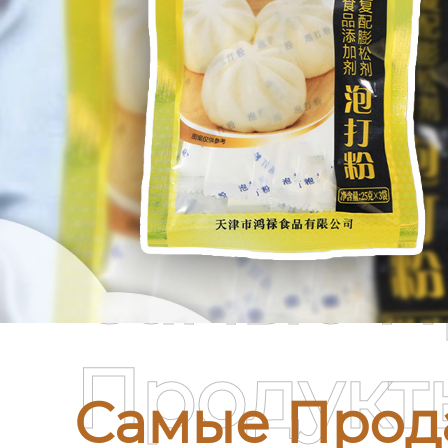
Самые П
Продукт
Самые Прод