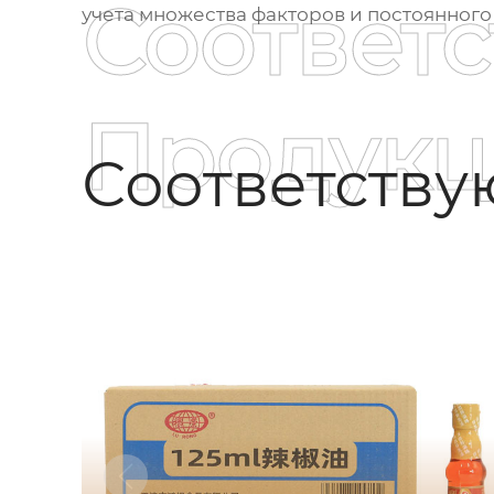
Соответ
учета множества факторов и постоянного 
Продукц
Соответств