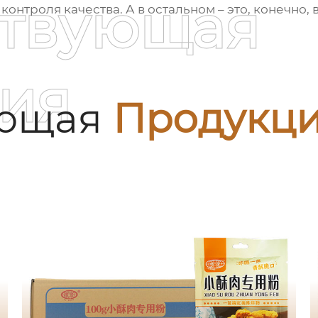
ствующая
контроля качества. А в остальном – это, конечно,
ия
ующая
Продукц