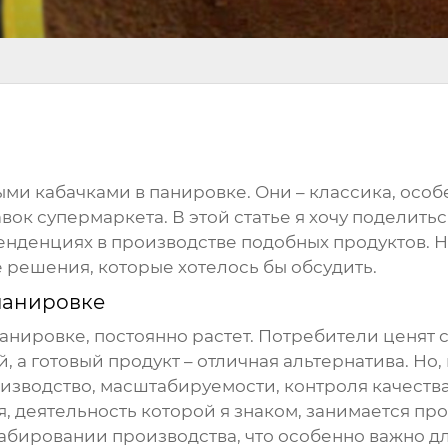
ными
кабачками в панировке
. Они – классика, осо
авок супермаркета. В этой статье я хочу подели
нденциях в производстве подобных продуктов. Не
е решения, которые хотелось бы обсудить.
панировке
панировке
, постоянно растет. Потребители ценят
 а готовый продукт – отличная альтернатива. Но, 
изводство, масштабируемости, контроля качества 
 деятельность которой я знаком, занимается пр
штабировании производства, что особенно важно д