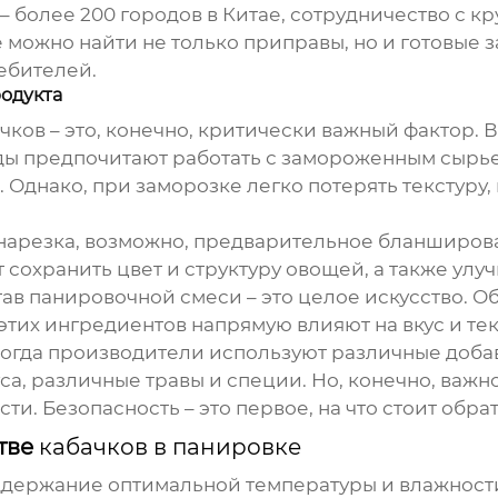
 более 200 городов в Китае, сотрудничество с к
 можно найти не только приправы, но и готовые з
ебителей.
одукта
чков
– это, конечно, критически важный фактор. В
ды предпочитают работать с замороженным сырье
 Однако, при заморозке легко потерять текстуру
, нарезка, возможно, предварительное бланширов
сохранить цвет и структуру овощей, а также улуч
ав панировочной смеси – это целое искусство. О
этих ингредиентов напрямую влияют на вкус и тек
 когда производители используют различные добав
уса, различные травы и специи. Но, конечно, важ
ти. Безопасность – это первое, на что стоит обра
тве
кабачков в панировке
ддержание оптимальной температуры и влажности 