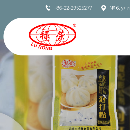


+86-22-29525277
№ 6, ул