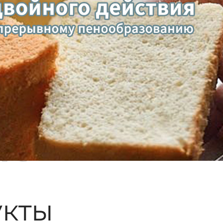
ые
кты