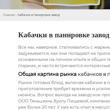
Главная
-
Кабачки в панировке завод
Кабачки в панировке завод
Все мы, наверное, сталкивались с жаре
задумывается, как они попадают на прил
основанными на личном опыте и общих те
гладкие, и часто встречаются интересны
Общая картина рынка
кабачков в 
Рынок готовых блюд, включая
кабачки в 
приготовление требует времени и усилий,
нюансы. Вопрос выхода на заводское про
ООО Тяньцзинь Хунлу Пищевой, компания,
уже более 20 лет. У них есть опыт в мас