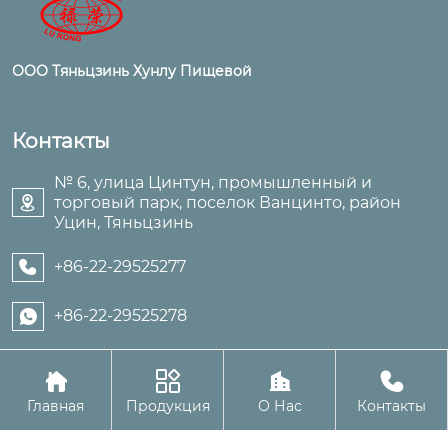
ООО Тяньцзинь Хунлу Пищевой
Контакты
№ 6, улица Цинтун, промышленный и
торговый парк, поселок Ванцинто, район

Уцин, Тяньцзинь
+86-22-29525277

+86-22-29525278





Авторское право©ООО Тяньцзинь Хунлу Пищевой
Главная
Продукция
О Нас
Контакты