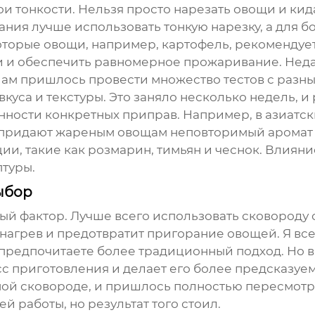
вои тонкости. Нельзя просто нарезать овощи и кид
ния лучше использовать тонкую нарезку, а для б
оторые овощи, например, картофель, рекомендуе
и и обеспечить равномерное прожаривание. Недав
Нам пришлось провести множество тестов с раз
куса и текстуры. Это заняло несколько недель, и
енности конкретных
приправ
. Например, в азиатс
е придают
жареным овощам
неповторимый аромат и
ии, такие как розмарин, тимьян и чеснок. Влиян
птуры.
ыбор
ый фактор. Лучше всего использовать сковороду 
нагрев и предотвратит пригорание овощей. Я все
 предпочитаете более традиционный подход. Но в
с приготовления и делает его более предсказуе
ой сковороде, и пришлось полностью пересмотре
й работы, но результат того стоил.