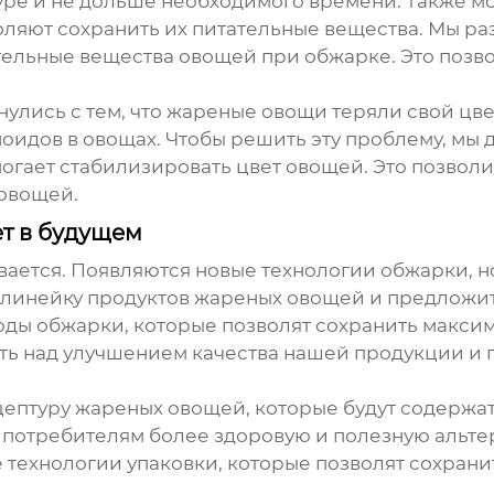
ре и не дольше необходимого времени. Также м
ляют сохранить их питательные вещества. Мы р
тельные вещества овощей при обжарке. Это позв
улись с тем, что
жареные овощи
теряли свой цве
оидов в овощах. Чтобы решить эту проблему, мы
могает стабилизировать цвет овощей. Это позвол
 овощей.
ет в будущем
вается. Появляются новые технологии обжарки, н
линейку продуктов
жареных овощей
и предложит
оды обжарки, которые позволят сохранить максим
ать над улучшением качества нашей продукции и 
цептуру
жареных овощей
, которые будут содерж
ь потребителям более здоровую и полезную альт
технологии упаковки, которые позволят сохранит