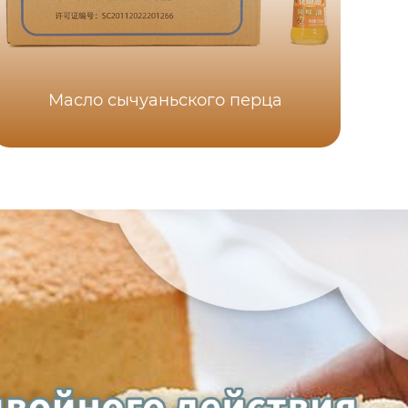
Масло сычуаньского перца