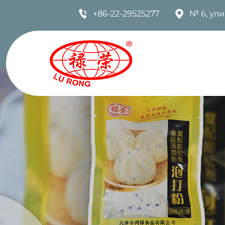


+86-22-29525277
№ 6, ул