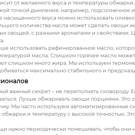
висит от желаемого вкуса и температуры обжарк
окой точкой дымления, например, подсолнечное и
 насыщенного вкуса можно использовать оливко
льшого количества масла может сделать овощи 
ых овощей
, с разными ароматами и свойствами.
а.
Лучше использовать рафинированное масло, котор
 температурой масла. Слишком горячее масло може
тают слишком много жира. Мы используем термом
добиваться максимально стабильного и предсказу
сионалов
мый важный секрет – не переполнять сковороду. 
риваться. Лучше обжаривать овощи порциями. Эт
чку. Мы часто используем автоматизированные с
 обжарки и температуру с высокой точностью. Эт
ощи нужно периодически помешивать, чтобы они 