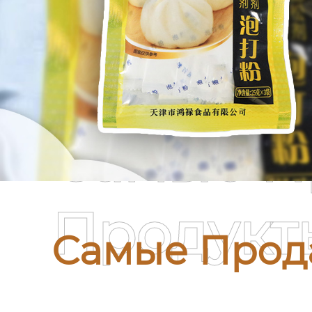
Самые П
Продукт
Самые Прод