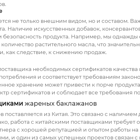
в.
е
тся не только внешним видом, но и составом. Ва
а. Наличие искусственных добавок, консерванто
о и безопасность продукта. Например, мы однажды
количество растительного масла, что значительно 
и, как следствие, к снижению продаж.
поставщика необходимых сертификатов качества и
 употребления и соответствует требованиям закон
енное хранение может привести к порче продукт
тр сертификатов и соблюдает все требования по 
вщиками
жареных баклажанов
ов
поставляется из Китая. Это связано с наличием
ко, работа с китайскими поставщиками требует
ртнера с хорошей репутацией и опытом работы н
, и один из самых успешных проектов связан с 