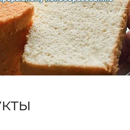
ые
кты