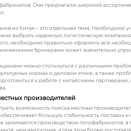
фабрикатов. Они предлагали широкий ассортиме
о.
анов
из Китая – это отдельная тема. Необходимо у
ажно выбрать надежную логистическую компанию,
того, необходимо правильно оформить все необх
аможенными брокерами может значительно упрос
авщиками можно столкнуться с различными пробл
культурных нормах и деловом этике, а также проб
дготовиться к работе с китайскими партнерами, и
ва.
местных производителей
отреть возможность поиска местных производите
обеспечивает большую стабильность поставок и 
ые занимаются производством полуфабрикатов, в 
нной, чем импортная, а при этом более доступной