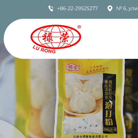


+86-22-29525277
№ 6, ул