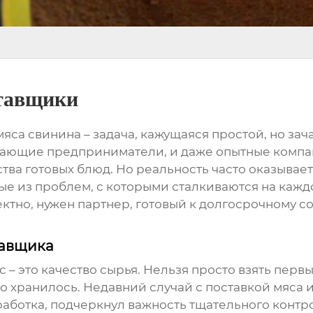
ставщики
мяса свинина
– задача, кажущаяся простой, но за
нающие предприниматели, и даже опытные компан
ва готовых блюд. Но реальность часто оказываетс
е из проблем, с которыми сталкиваются на каждом
ектно, нужен партнер, готовый к долгосрочному 
тавщика
 – это
качество сырья
. Нельзя просто взять перв
но хранилось. Недавний случай с поставкой мяса и
ботка, подчеркнул важность тщательного контрол