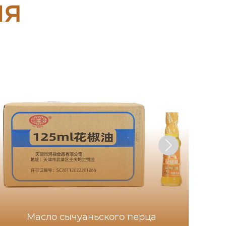
ия
Масло сычуаньского перца
Ху