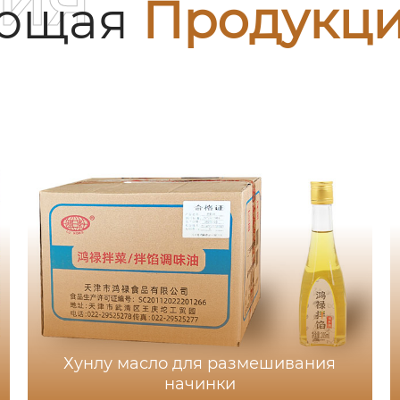
ующая
Продукц
Хунлу масло для размешивания
начинки