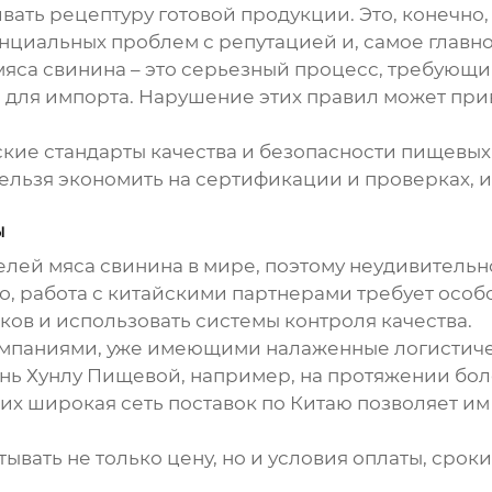
ать рецептуру готовой продукции. Это, конечно,
енциальных проблем с репутацией и, самое главн
мяса свинина
– это серьезный процесс, требующ
о для импорта. Нарушение этих правил может при
кие стандарты качества и безопасности пищевых 
ельзя экономить на сертификации и проверках, и
ы
телей
мяса свинина
в мире, поэтому неудивительн
, работа с китайскими партнерами требует особ
ов и использовать системы контроля качества.
компаниями, уже имеющими налаженные логистиче
ь Хунлу Пищевой, например, на протяжении боле
и их широкая сеть поставок по Китаю позволяет 
вать не только цену, но и условия оплаты, сроки