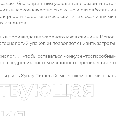
создает благоприятные условия для развития этог
чить высокое качество сырья, но и разработать и
пулярности
жареного мяса свинина
с различными д
х клиентов.
ль в
производстве жареного мяса свинина
. Испол
 технологий упаковки позволяет снизить затраты
хнологии, чтобы оставаться конкурентоспособным
ь внедрения систем машинного зрения для авто
яньцзинь Хунлу Пищевой, мы можем рассчитывать
ствующая
ия