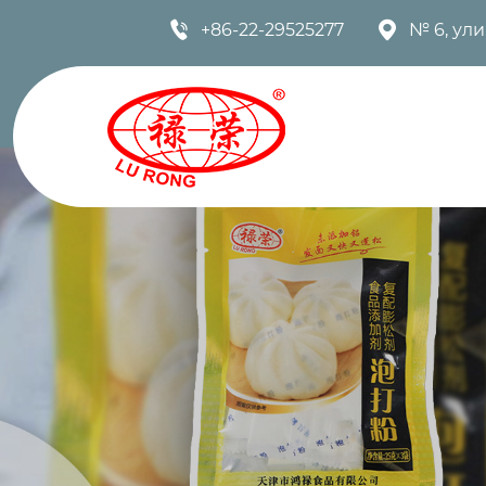


+86-22-29525277
№ 6, ул