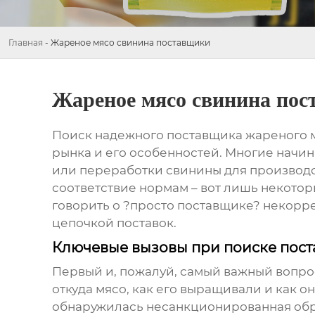
Главная
-
Жареное мясо свинина поставщики
Жареное мясо свинина по
Поиск надежного поставщика
жареного 
рынка и его особенностей. Многие начи
или переработки свинины для производст
соответствие нормам – вот лишь некоторы
говорить о ?просто поставщике? некорр
цепочкой поставок.
Ключевые вызовы при поиске пос
Первый и, пожалуй, самый важный вопрос
откуда мясо, как его выращивали и как о
обнаружилась несанкционированная обра