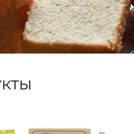
ые
кты