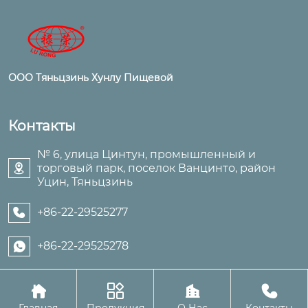
ООО Тяньцзинь Хунлу Пищевой
Контакты
№ 6, улица Цинтун, промышленный и
торговый парк, поселок Ванцинто, район

Уцин, Тяньцзинь
+86-22-29525277

+86-22-29525278





Авторское право©ООО Тяньцзинь Хунлу Пищевой
Главная
Продукция
О Нас
Контакты