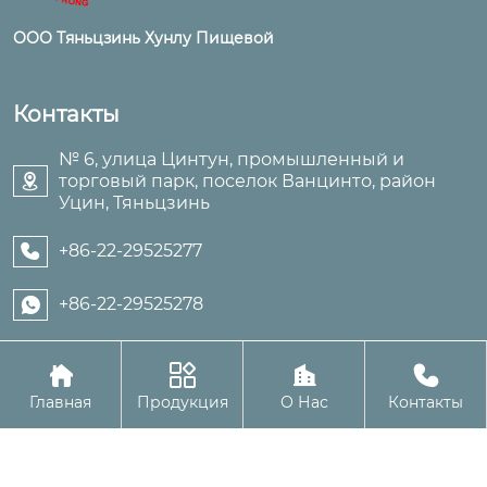
ООО Тяньцзинь Хунлу Пищевой
Контакты
№ 6, улица Цинтун, промышленный и
торговый парк, поселок Ванцинто, район

Уцин, Тяньцзинь
+86-22-29525277

+86-22-29525278





Авторское право©ООО Тяньцзинь Хунлу Пищевой
Главная
Продукция
О Нас
Контакты