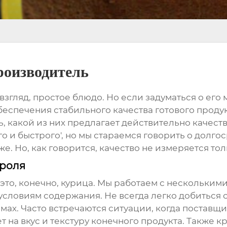
роизводитель
 взгляд, простое блюдо. Но если задуматься о ег
беспечения стабильного качества готового проду
ь, какой из них предлагает действительно качест
о и быстрого', но мы стараемся говорить о долг
же. Но, как говорится, качество не измеряется то
троля
 это, конечно, курица. Мы работаем с нескольки
по условиям содержания. Не всегда легко добиться
мах. Часто встречаются ситуации, когда поставщи
т на вкус и текстуру конечного продукта. Также