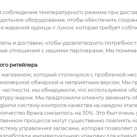
я соблюдение температурного режима при доста
ильное оборудование, чтобы обеспечить сохран
ля
жареной курицы с луком
, которая требует соб
аты и доставки, чтобы удовлетворить потребност
ые отношения с нашими партнерами. Мы понимаем
ного ритейлера
 магазином, который столкнулся с проблемой не
авномерной обжаркой и неприятным вкусом. Мы п
 частности, мы обнаружили, что используемое о
атуру жарки. Мы предложили клиенту заменить о
рили систему контроля качества на каждом этапе
личество брака снизилось на 30%. Это был очень 
венном процессе могут существенно повлиять на 
истему управления запасами, которая позволяет 
разработали индивидуальную упаковку для клиента