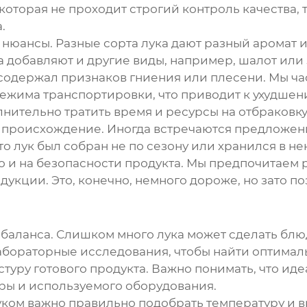
которая не проходит строгий контроль качества, т
.
ои нюансы. Разные сорта лука дают разный аромат 
да добавляют и другие виды, например, шалот или
е содержал признаков гниения или плесени. Мы ча
жима транспортировки, что приводит к ухудшению 
ительно тратить время и ресурсы на отбраковку
происхождение. Иногда встречаются предложения
 лук был собран не по сезону или хранился в н
, но и на безопасности продукта. Мы предпочитае
дукции. Это, конечно, немного дороже, но зато п
 баланса. Слишком много лука может сделать бл
абораторные исследования, чтобы найти оптима
стуру готового продукта. Важно понимать, что и
уры и используемого оборудования.
уком
важно правильно подобрать температуру и 