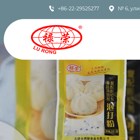


+86-22-29525277
№ 6, ул