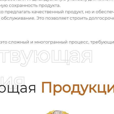
ую сохранность продукта.
ько предлагать качественный продукт, но и обеспе
е обслуживание. Это позволяет строить долгосро
 это сложный и многогранный процесс, требующи
ствующая
ия
ующая
Продукц