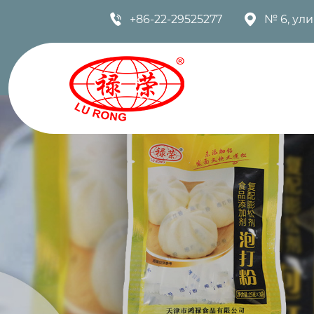


+86-22-29525277
№ 6, ул