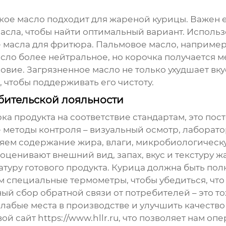
якое масло подходит для
жареной курицы
. Важен 
масла, чтобы найти оптимальный вариант. Испол
масла для фритюра. Пальмовое масло, например, 
асло более нейтральное, но корочка получается м
овие. Загрязненное масло не только ухудшает вкус
 чтобы поддерживать его чистоту.
ебительской лояльности
рка продукта на соответствие стандартам, это по
 методы контроля – визуальный осмотр, лаборат
ряем содержание жира, влаги, микробиологическу
оценивают внешний вид, запах, вкус и текстуру
ж
туру готового продукта. Курица должна быть пол
специальные термометры, чтобы убедиться, что 
ный сбор обратной связи от потребителей – это т
абые места в производстве и улучшить качество п
вой сайт
https://www.hllr.ru
, что позволяет нам оп