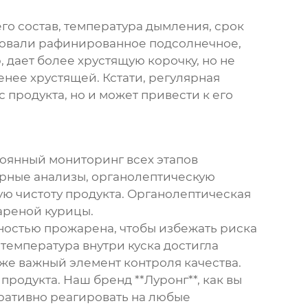
его состав, температура дымления, срок
ьзовали рафинированное подсолнечное,
дает более хрустящую корочку, но не
енее хрустящей. Кстати, регулярная
 продукта, но и может привести к его
стоянный мониторинг всех этапов
орные анализы, органолептическую
ю чистоту продукта. Органолептическая
ареной курицы
.
ностью прожарена, чтобы избежать риска
температура внутри куска достигла
оже важный элемент контроля качества.
родукта. Наш бренд **Луронг**, как вы
еративно реагировать на любые