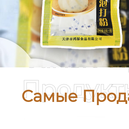
Самые П
Продукт
Самые Прод