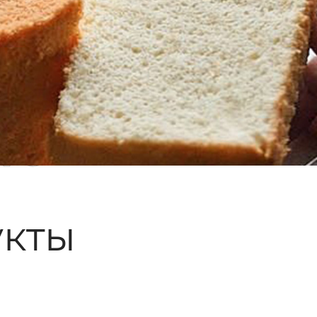
ые
кты