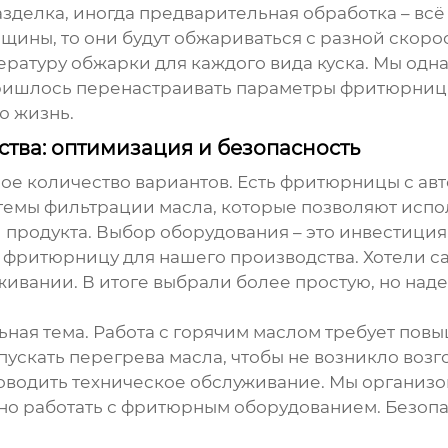
азделка, иногда предварительная обработка – всё
щины, то они будут обжариваться с разной скорос
ературу обжарки для каждого вида куска. Мы одн
шлось перенастраивать параметры фритюрницы,
ю жизнь.
тва: оптимизация и безопасность
ное количество вариантов. Есть фритюрницы с а
емы фильтрации масла, которые позволяют исполь
продукта. Выбор оборудования – это инвестиция, 
ли фритюрницу для нашего производства. Хотели с
ивании. В итоге выбрали более простую, но над
ьная тема. Работа с горячим маслом требует по
пускать перегрева масла, чтобы не возникло воз
оводить техническое обслуживание. Мы организ
ьно работать с фритюрным оборудованием. Безопас