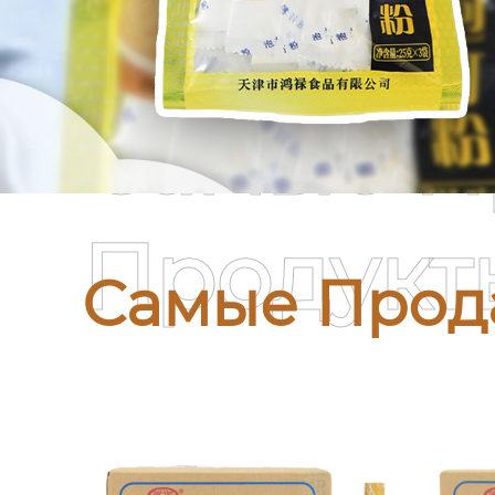
Самые П
Продукт
Самые Прод