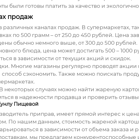
ты были готовы платить за качество и экологично
ах продаж
различных каналах продаж. В супермаркетах, так
вках по 500 грамм – от 250 до 450 рублей. Цена за
 цены обычно немного выше, от 300 до 500 рублей.
новного блюда, цена может достигать 500 – 1000 р
ься в зависимости от текущих акций и скидок.
ки. Многие магазины регулярно проводят акции н
й способ сэкономить. Также можно поискать прод
пермаркетах.
. В некоторых случаях можно найти
жареную карто
иться в надежности продавца и проверить отзывы
Хунлу Пищевой
зводитель приправ, имеет прямой интерес к цена
ом
. По нашим данным, стоимость
жареной картош
варьироваться в зависимости от объема заказа и 
оставкам, мы предлагаем конкурентоспособные ц