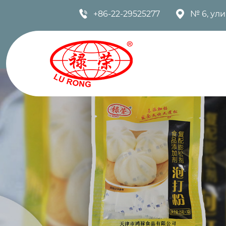


+86-22-29525277
№ 6, ул