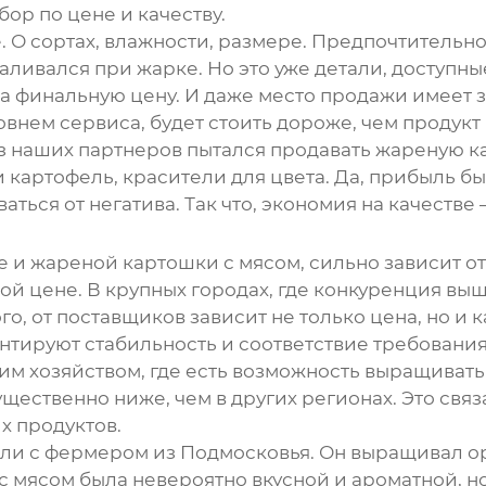
ор по цене и качеству.
е. О сортах, влажности, размере. Предпочтительн
ливался при жарке. Но это уже детали, доступны
 на финальную цену. И даже место продажи имеет 
нем сервиса, будет стоить дороже, чем продукт 
з наших партнеров пытался продавать
жареную к
и картофель, красители для цвета. Да, прибыль 
ься от негатива. Так что, экономия на качестве –
е и
жареной картошки с мясом
, сильно зависит о
ной цене. В крупных городах, где конкуренция выш
о, от поставщиков зависит не только цена, но и 
нтируют стабильность и соответствие требования
им хозяйством, где есть возможность выращивать 
щественно ниже, чем в других регионах. Это св
х продуктов.
али с фермером из Подмосковья. Он выращивал о
с мясом
была невероятно вкусной и ароматной, н