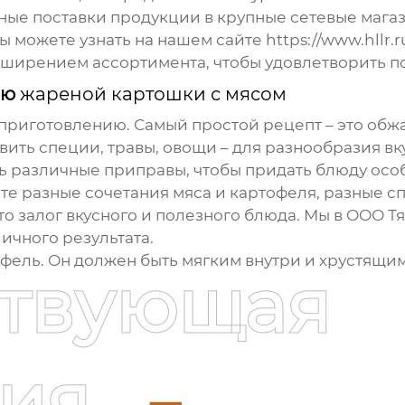
ные поставки продукции в крупные сетевые магаз
ы можете узнать на нашем сайте
https://www.hllr.r
сширением ассортимента, чтобы удовлетворить п
ию
жареной картошки с мясом
 приготовлению. Самый простой рецепт – это обж
вить специи, травы, овощи – для разнообразия вк
ь различные приправы, чтобы придать блюду осо
е разные сочетания мяса и картофеля, разные сп
то залог вкусного и полезного блюда. Мы в ООО Т
ичного результата.
фель. Он должен быть мягким внутри и хрустящим
ствующая
ия