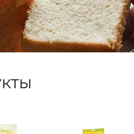
ые
кты