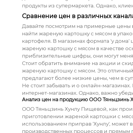
продукты из супермаркета. Однако, клиен
Сравнение цен в различных канал
Давайте посмотрим на примерные цены в 
найти
жареную картошку с мясом
в упако
картофеля. В магазинах формата 'у дома'
жареную картошку с мясом
в качестве ос
приблизительные цифры, они могут менят
Стоит обратить внимание на акции и скид
жареную картошку с мясом
. Это отличны
предлагают более низкие цены, чем в су
Не стоит забывать и о онлайн-магазинах
интернет-магазинах. Однако, важно убед
Анализ цен на продукцию ООО Тяньцзинь 
ООО Тяньцзинь Хунлу Пищевой, как прои
приготовлении
жареной картошки с мяс
использованием приправ 'Хунлу', может 
производственных процессов и прямым п