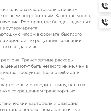
о использовать картофель с низким
е не всем потребителям. Качество масла,
значение. Ресторан, где блюдо подается с
из супермаркета.
артошку с мясом
в формате 'быстрого
была хорошей, но репутация компании
 это всегда риск.
т региона. Транспортные расходы,
е, цены могут быть немного ниже, чем в
качество продуктов. Важно выбирать
м.
картофель и разводить птицу, цена на
язано с сокращением транспортных
рганический картофель и разводил
о и стоила дороже, чем аналогичные