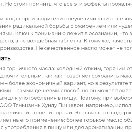
 Но стоит помнить, что все эти эффекты проявл
ми, когда производители преувеличивали полезн
ания радикальной борьбы с ожирением или чуде
и. Ключ к пониманию лежит в осознании, что эт
тв, а не волшебная таблетка. К тому же, качест
производства. Некачественное масло может не тол
нать
ния
горчичного масла
: холодный отжим, горячий о
дпочтительным, так как позволяет сохранить мак
 – более экономичный вариант, но в результате т
ями – самый дешевый способ, но он может приве
ным для употребления в пищу. Поэтому, при выбо
в ООО Тяньцзинь Хунлу Пищевой, например, испо
различной степени горечи. Это связано с содер
лияет на его применение: более горькое масло о
для употребления в пищу или для ароматизации пр