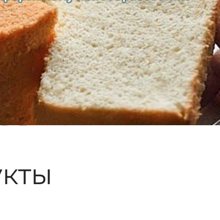
ые
кты