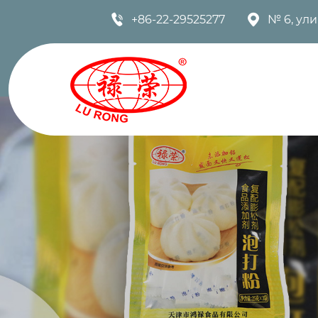


+86-22-29525277
№ 6, ул