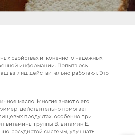
езных свойствах и, конечно, о надежных
веренной информации. Попытаюсь
наш взгляд, действительно работают. Это
чичное масло
. Многие знают о его
пример, действительно помогает
 пищевых продуктах, особенно при
т витамины группы B, витамин E,
чно-сосудистой системы, улучшать