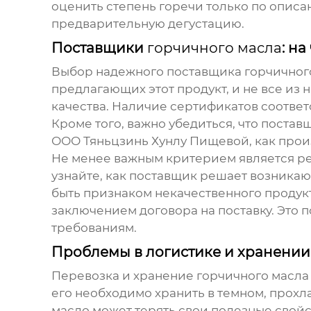
оценить степень горечи только по описа
предварительную дегустацию.
Поставщики
горчичного масла
: н
Выбор надежного поставщика
горчичног
предлагающих этот продукт, и не все из 
качества. Наличие сертификатов соответ
Кроме того, важно убедиться, что поста
ООО Тяньцзинь Хунлу Пищевой, как произ
Не менее важным критерием является ре
узнайте, как поставщик решает возника
быть признаком некачественного продук
заключением договора на поставку. Это п
требованиям.
Проблемы в логистике и хранении
Перевозка и хранение
горчичного масла
его необходимо хранить в темном, прохл
масло
может терять свои полезные свой