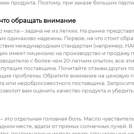
нию продукта. Поэтому, при заказе больших парт
а что обращать внимание
о масла
– задача не из легких. На рынке предста
них одинаково надежны. Первое, на что стоит обр
ствия международным стандартам (например, HAC
вщик имеет лицензию на производство и продажу
водителю с более чем 20-летним опытом, все эти
путация поставщика. Почитайте отзывы других по
ющие проблемы. Обратите внимание на ценовую п
та или недобросовестного поставщика. Запроси
озволит вам оценить качество продукта и убедить
– это отдельная головная боль. Масло чувствитель
адном месте, вдали от прямых солнечных лучей.
ства, поэтому важно использовать специальные 