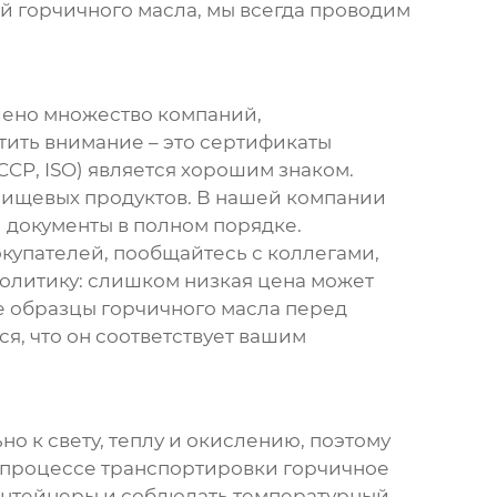
ий
горчичного масла
, мы всегда проводим
влено множество компаний,
атить внимание – это сертификаты
CP, ISO) является хорошим знаком.
 пищевых продуктов. В нашей компании
 документы в полном порядке.
купателей, пообщайтесь с коллегами,
олитику: слишком низкая цена может
те образцы
горчичного масла
перед
ся, что он соответствует вашим
но к свету, теплу и окислению, поэтому
 В процессе транспортировки
горчичное
контейнеры и соблюдать температурный