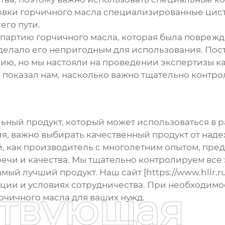
овки
горчичного масла
специализированные цисте
его пути.
и партию
горчичного масла
, которая была повреж
о делало его непригодным для использования. По
ию, но мы настояли на проведении экспертизы ка
ай показал нам, насколько важно тщательно контр
ьный продукт, который может использоваться в р
ия, важно выбирать качественный продукт от над
, как производитель с многолетним опытом, пре
ечи и качества. Мы тщательно контролируем все 
й лучший продукт. Наш сайт [https://www.hllr.ru]
и и условиях сотрудничества. При необходимос
ствующая
рчичного масла
для ваших нужд.