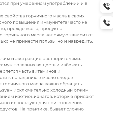
яются при умеренном употреблении и в
ые свойства
горчичного масла
в своих
сного повышения иммунитета часто не
о, прежде всего, продукт с
во
горчичного масла
напрямую зависит от
ько не принести пользы, но и навредить.
тжим и экстракция растворителями.
симум полезных веществ и избежать
еряется часть витаминов и
сти к попаданию в масло следов
ре
горчичного масла
важно обращать
льзуем исключительно холодный отжим.
жанием изотиоцианатов, которые придают
бычно используют для приготовления
одуктов. На практике, бывает сложно