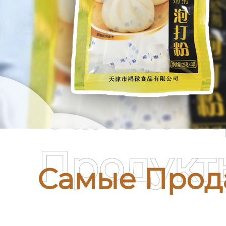
Самые П
Продукт
Самые Прод