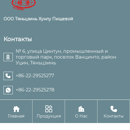
ООО Тяньцзинь Хунлу Пищевой
Контакты
№ 6, улица Цинтун, промышленный и
торговый парк, поселок Ванцинто, район

Уцин, Тяньцзинь
+86-22-29525277

+86-22-29525278





Авторское право©ООО Тяньцзинь Хунлу Пищевой
Главная
Продукция
О Нас
Контакты