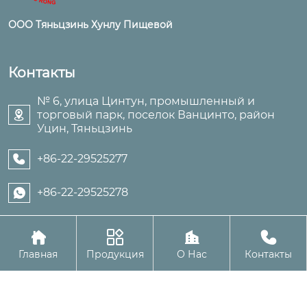
ООО Тяньцзинь Хунлу Пищевой
Контакты
№ 6, улица Цинтун, промышленный и
торговый парк, поселок Ванцинто, район

Уцин, Тяньцзинь
+86-22-29525277

+86-22-29525278





Авторское право©ООО Тяньцзинь Хунлу Пищевой
Главная
Продукция
О Нас
Контакты