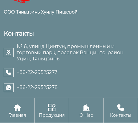
ООО Тяньцзинь Хунлу Пищевой
Контакты
№ 6, улица Цинтун, промышленный и
торговый парк, поселок Ванцинто, район

Уцин, Тяньцзинь
+86-22-29525277

+86-22-29525278





Авторское право©ООО Тяньцзинь Хунлу Пищевой
Главная
Продукция
О Нас
Контакты