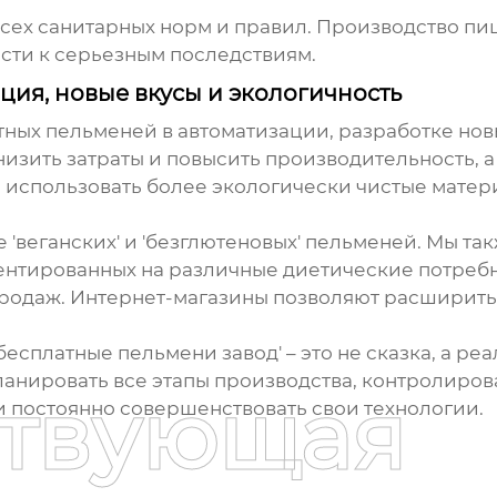
сех санитарных норм и правил. Производство пи
сти к серьезным последствиям.
ция, новые вкусы и экологичность
тных пельменей
в автоматизации, разработке нов
изить затраты и повысить производительность, а
 использовать более экологически чистые матери
 'веганских' и 'безглютеновых' пельменей. Мы т
ентированных на различные диетические потребн
-продаж. Интернет-магазины позволяют расширит
бесплатные пельмени завод' – это не сказка, а реа
анировать все этапы производства, контролирова
ствующая
 постоянно совершенствовать свои технологии.