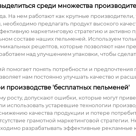
 выделиться среди множества производит
еда. На нем работают как крупные производители
, необходимо предлагать продукт высокого качест
ффективную маркетинговую стратегию и активно 
ьном составе наших пельменей. Используем толь
о уникальных рецептов, которые позволяют нам п
работаем над улучшением упаковки, чтобы сдела
 помогает понять потребности и предпочтения п
зволяет нам постоянно улучшать качество и расш
ри производстве 'бесплатных пельменей'
му росту, допускают ошибки, которые могут прив
ли использовать устаревшие технологии производ
к снижению качества продукции и потере потреби
тсутствие грамотной маркетинговой стратегии. 
обходимо разрабатывать эффективные рекламные 