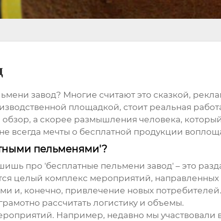
д
льмени завод
? Многие считают это сказкой, рек
оизводственной площадкой, стоит реальная работа
й обзор, а скорее размышления человека, которы
к не всегда мечты о бесплатной продукции воплощ
латными пельменями'?
шишь про 'бесплатные пельмени завод' – это разда
тся целый комплекс мероприятий, направленных
ми и, конечно, привлечение новых потребителей.
 грамотно рассчитать логистику и объемы.
ероприятий. Например, недавно мы участвовали в