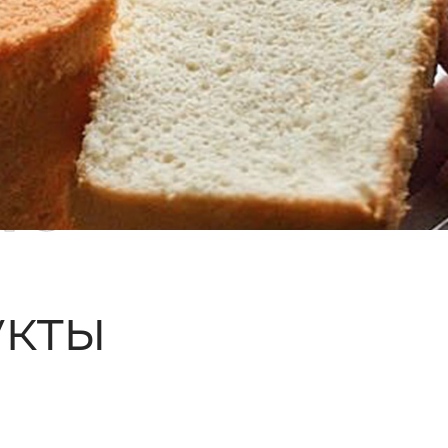
ые
кты