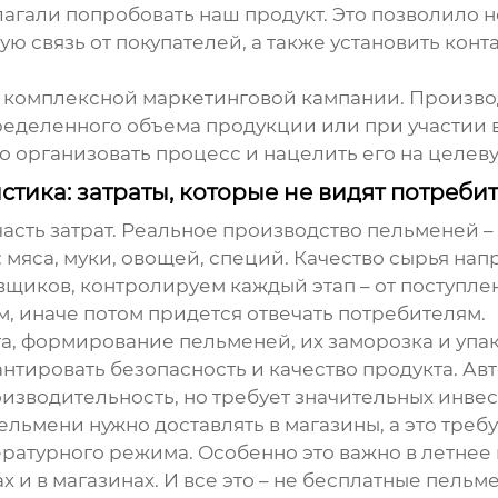
агали попробовать наш продукт. Это позволило 
ную связь от покупателей, а также установить кон
сть комплексной маркетинговой кампании. Произв
ределенного объема продукции или при участии в 
но организовать процесс и нацелить его на целев
тика: затраты, которые не видят потреби
часть затрат. Реальное производство
пельменей
–
: мяса, муки, овощей, специй. Качество сырья нап
щиков, контролируем каждый этап – от поступлен
м, иначе потом придется отвечать потребителям.
та, формирование пельменей, их заморозка и упа
антировать безопасность и качество продукта. Ав
оизводительность, но требует значительных инве
ельмени нужно доставлять в магазины, а это тре
атурного режима. Особенно это важно в летнее в
 и в магазинах. И все это – не бесплатные пельм