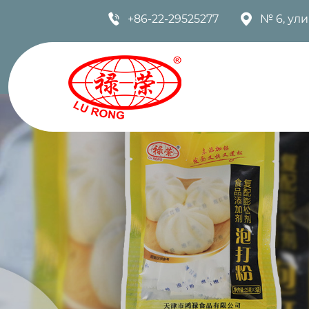


+86-22-29525277
№ 6, ул