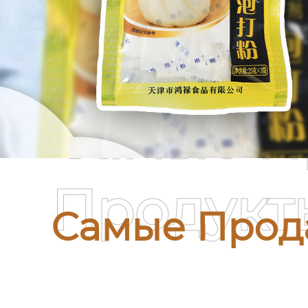
Самые П
Продукт
Самые Прод