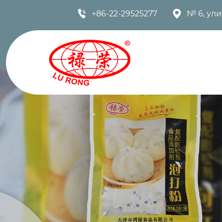


+86-22-29525277
№ 6, ул