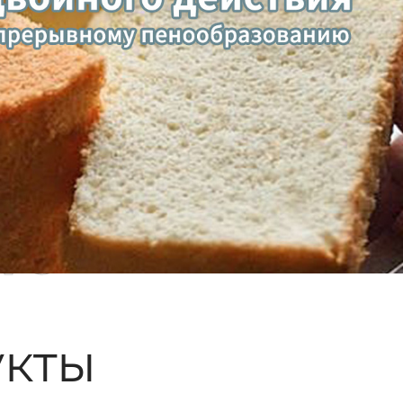
ые
кты