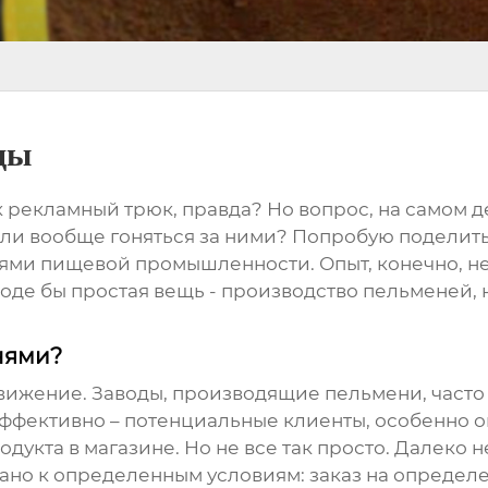
ды
к рекламный трюк, правда? Но вопрос, на самом д
т ли вообще гоняться за ними? Попробую поделить
ями пищевой промышленности. Опыт, конечно, н
роде бы простая вещь - производство пельменей, 
енями?
одвижение. Заводы, производящие
пельмени
, част
эффективно – потенциальные клиенты, особенно 
одукта в магазине. Но не все так просто. Далеко 
зано к определенным условиям: заказ на определе