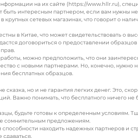
формации на их сайте (https://www.hllr.ru), спе
 быть интересным партнером, если вам нужны не
в крупных сетевых магазинах, что говорит о нал
звестны в Китае, что может свидетельствовать о в
дастся договориться о предоставлении образцо
иправ.
 работы, можно предположить, что они заинтере
ество с новыми партнерами. Но, конечно, нужно 
ения бесплатных образцов.
не сказка, но и не гарантия легких денег. Это, ск
ий. Важно понимать, что бесплатного ничего не б
разцы, будьте готовы к определенным условиям. 
йте сомнительным предложениям.
ей способности находить надежных партнеров и с
е сдаваться.