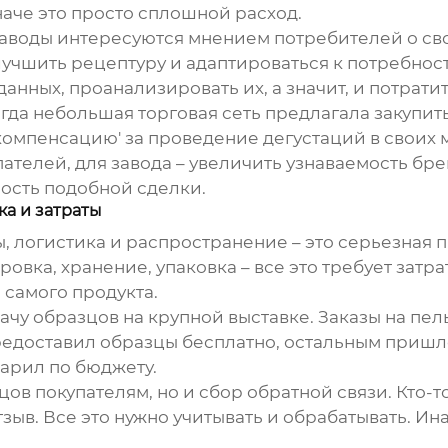
аче это просто сплошной расход.
Заводы интересуются мнением потребителей о свои
чшить рецептуру и адаптироваться к потребност
данных, проанализировать их, а значит, и потрати
огда небольшая торговая сеть предлагала закупит
компенсацию' за проведение дегустаций в своих м
ателей, для завода – увеличить узнаваемость бре
ость подобной сделки.
ка и затраты
ы, логистика и распространение – это серьезная 
ка, хранение, упаковка – все это требует затрат.
 самого продукта.
ачу образцов на крупной выставке. Заказы на пе
редоставил образцы бесплатно, остальным пришло
арил по бюджету.
цов покупателям, но и сбор обратной связи. Кто-то
тзыв. Все это нужно учитывать и обрабатывать. Ин