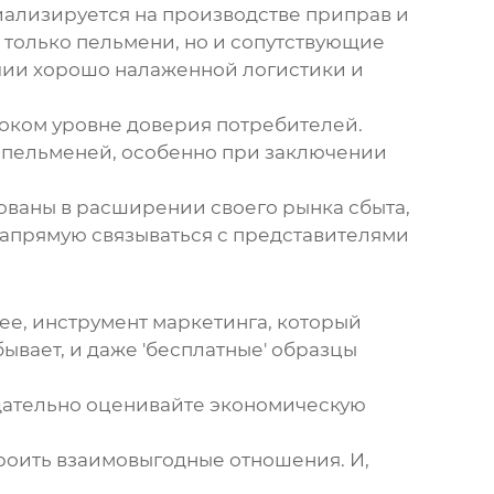
циализируется на производстве приправ и
 только
пельмени
, но и сопутствующие
ичии хорошо налаженной логистики и
ысоком уровне доверия потребителей.
в
пельменей
, особенно при заключении
сованы в расширении своего рынка сбыта,
напрямую связываться с представителями
орее, инструмент маркетинга, который
ывает, и даже 'бесплатные' образцы
Тщательно оценивайте экономическую
троить взаимовыгодные отношения. И,