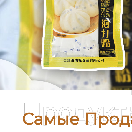
Самые П
Продукт
Самые Прод