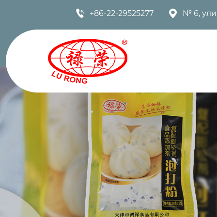


+86-22-29525277
№ 6, ул