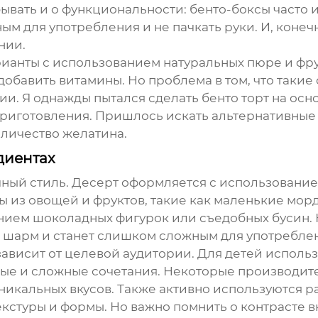
абывать и о функциональности: бенто-боксы часто
ым для употребления и не пачкать руки. И, конечн
нии.
рианты с использованием натуральных пюре и фрук
обавить витамины. Но проблема в том, что такие
ии. Я однажды пытался сделать
бенто торт
на осно
 приготовления. Пришлось искать альтернативные
оличество желатина.
диентах
ный стиль. Десерт оформляется с использование
 из овощей и фруктов, такие как маленькие мор
ием шоколадных фигурок или съедобных бусин. Но
й шарм и станет слишком сложным для употребле
е зависит от целевой аудитории. Для детей испол
нные и сложные сочетания. Некоторые производит
уникальных вкусов. Также активно используются р
стуры и формы. Но важно помнить о контрасте вк