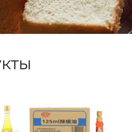
ые
кты