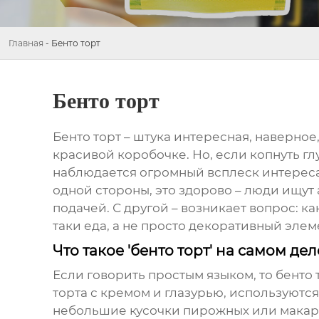
Главная
-
Бенто торт
Бенто торт
Бенто торт
– штука интересная, наверное,
красивой коробочке. Но, если копнуть глу
наблюдается огромный всплеск интереса 
одной стороны, это здорово – люди ищу
подачей. С другой – возникает вопрос: ка
таки еда, а не просто декоративный элем
Что такое 'бенто торт' на самом дел
Если говорить простым языком, то
бенто 
торта с кремом и глазурью, используются
небольшие кусочки пирожных или макаро