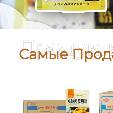
Самые П
Продукт
Самые Прод