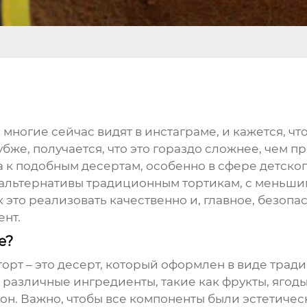
 многие сейчас видят в инстаграме, и кажется, чт
бже, получается, что это гораздо сложнее, чем пр
к подобным десертам, особенно в сфере детского
т альтернативы традиционным тортикам, с меньши
к это реализовать качественно и, главное, безопас
ент.
е?
торт
– это десерт, который оформлен в виде трад
 различные ингредиенты, такие как фрукты, ягоды
н. Важно, чтобы все компоненты были эстетиче