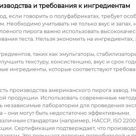
изводства и требования к ингредиентам
вод
, если говорить о полуфабрикатах, требует ос
 Необходимо учитывать не только вкус и запах, н
лоеного пирога важно использовать высококачест
вания теста. Нельзя экономить на ингредиентах, 
гредиентов
, таких как эмульгаторы, стабилизато
лучшить текстуру, консистенцию, вкус и срок год
ые ингредиенты, которые соответствуют требова
я
асть производства
американского пирога завод
. 
ой продукции. Использовать современные методы
 независимые лаборатории для проведения экспе
 – они могут быть недостаточно эффективными.
зличным стандартам (например, HACCP, ISO 22000)
кции. Сертификация подтверждает, что производс
дартам. Это повышает доверие потребителей и по