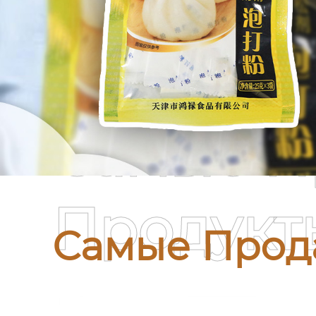
Самые П
Продукт
Самые Прод