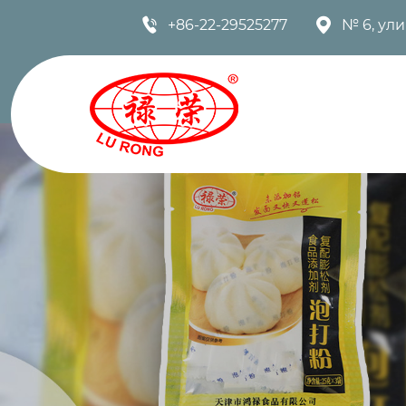


+86-22-29525277
№ 6, ул