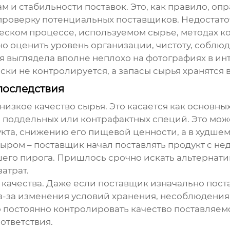
ам и стабильности поставок. Это, как правило, о
роверку потенциальных поставщиков. Недостаточ
ском процессе, используемом сырье, методах кон
но оценить уровень организации, чистоту, собл
я выглядела вполне неплохо на фотографиях в ин
ски не контролируется, а запасы сырья хранятся
последствия
изкое качество сырья. Это касается как основных
я поддельных или контрафактных специй. Это мож
укта, снижению его пищевой ценности, а в худшем
ыром – поставщик начал поставлять продукт с н
его пирога. Пришлось срочно искать альтернати
атрат.
 качества. Даже если поставщик изначально пост
из-за изменения условий хранения, несоблюдени
 постоянно контролировать качество поставляем
ответствия.