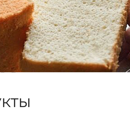
ые
кты