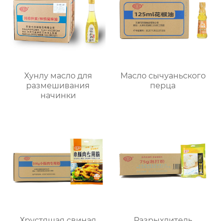
Хунлу масло для
Масло сычуаньского
размешивания
перца
начинки
Хрустящая свиная
Разрыхлитель